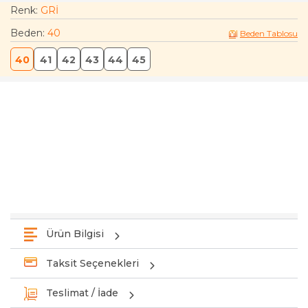
Renk:
GRİ
Beden
:
40
Beden Tablosu
40
41
42
43
44
45
Ürün Bilgisi
Taksit Seçenekleri
Teslimat / İade