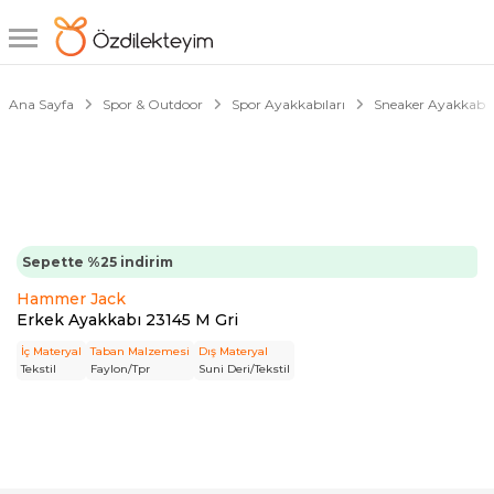
1/6
Ana Sayfa
Spor & Outdoor
Spor Ayakkabıları
Sneaker Ayakkabıl
Sepette %25 indirim
Hammer Jack
Erkek Ayakkabı 23145 M Gri
İç Materyal
Taban Malzemesi
Dış Materyal
Tekstil
Faylon/Tpr
Suni Deri/Tekstil