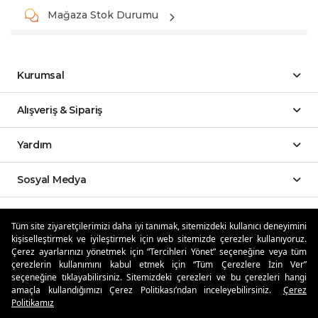
Mağaza Stok Durumu
Kurumsal
Alışveriş & Sipariş
Yardım
Sosyal Medya
Mobil Uygulamalar
Tüm site ziyaretçilerimizi daha iyi tanımak, sitemizdeki kullanıcı deneyimini
kişiselleştirmek ve iyileştirmek için web sitemizde çerezler kullanıyoruz.
Özdilekteyim'de Taksit Avantajları
Çerez ayarlarınızı yönetmek için “Tercihleri Yönet” seçeneğine veya tüm
çerezlerin kullanımını kabul etmek için “Tüm Çerezlere İzin Ver”
seçeneğine tıklayabilirsiniz. Sitemizdeki çerezleri ve bu çerezleri hangi
amaçla kullandığımızı Çerez Politikası’ndan inceleyebilirsiniz.
Çerez
Politikamız
Güvenli Alışveriş