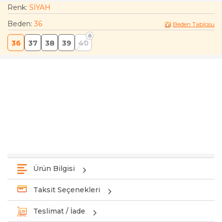
Renk:
SİYAH
Beden
:
36
Beden Tablosu
36
37
38
39
40
Ürün Bilgisi
Taksit Seçenekleri
Teslimat / İade