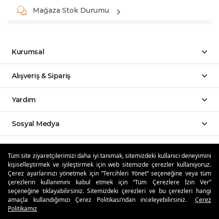
Mağaza Stok Durumu
Kurumsal
Alışveriş & Sipariş
Yardım
Sosyal Medya
Mobil Uygulamalar
Tüm site ziyaretçilerimizi daha iyi tanımak, sitemizdeki kullanıcı deneyimini
kişiselleştirmek ve iyileştirmek için web sitemizde çerezler kullanıyoruz.
Özdilekteyim'de Taksit Avantajları
Çerez ayarlarınızı yönetmek için “Tercihleri Yönet” seçeneğine veya tüm
çerezlerin kullanımını kabul etmek için “Tüm Çerezlere İzin Ver”
seçeneğine tıklayabilirsiniz. Sitemizdeki çerezleri ve bu çerezleri hangi
amaçla kullandığımızı Çerez Politikası’ndan inceleyebilirsiniz.
Çerez
Politikamız
Güvenli Alışveriş