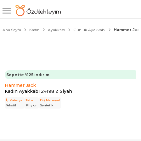
1/6
Ana Sayfa
Kadın
Ayakkabı
Günlük Ayakkabı
Hammer Jack 
Sepette %25 indirim
Hammer Jack
Kadın Ayakkabı 24198 Z Siyah
İç Materyal
Taban
Dış Materyal
Tekstil
Phylon
Sentetik