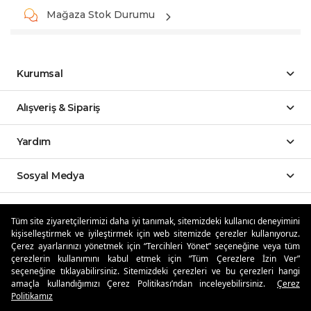
Mağaza Stok Durumu
Kurumsal
Alışveriş & Sipariş
Yardım
Sosyal Medya
Mobil Uygulamalar
Tüm site ziyaretçilerimizi daha iyi tanımak, sitemizdeki kullanıcı deneyimini
kişiselleştirmek ve iyileştirmek için web sitemizde çerezler kullanıyoruz.
Özdilekteyim'de Taksit Avantajları
Çerez ayarlarınızı yönetmek için “Tercihleri Yönet” seçeneğine veya tüm
çerezlerin kullanımını kabul etmek için “Tüm Çerezlere İzin Ver”
seçeneğine tıklayabilirsiniz. Sitemizdeki çerezleri ve bu çerezleri hangi
amaçla kullandığımızı Çerez Politikası’ndan inceleyebilirsiniz.
Çerez
Politikamız
Güvenli Alışveriş