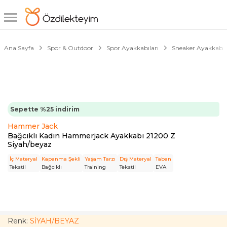
1/6
Ana Sayfa
Spor & Outdoor
Spor Ayakkabıları
Sneaker Ayakkabıl
Sepette %25 indirim
Hammer Jack
Bağcıklı Kadın Hammerjack Ayakkabı 21200 Z
Siyah/beyaz
İç Materyal
Kapanma Şekli
Yaşam Tarzı
Dış Materyal
Taban
Tekstil
Bağcıklı
Training
Tekstil
EVA
Renk:
SİYAH/BEYAZ