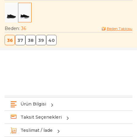
Beden
:
36
Beden Tablosu
36
37
38
39
40
Ürün Bilgisi
Taksit Seçenekleri
Teslimat / İade