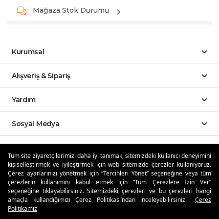
Mağaza Stok Durumu
Kurumsal
Alışveriş & Sipariş
Yardım
Sosyal Medya
Mobil Uygulamalar
Tüm site ziyaretçilerimizi daha iyi tanımak, sitemizdeki kullanıcı deneyimini
kişiselleştirmek ve iyileştirmek için web sitemizde çerezler kullanıyoruz.
Özdilekteyim'de Taksit Avantajları
Çerez ayarlarınızı yönetmek için “Tercihleri Yönet” seçeneğine veya tüm
çerezlerin kullanımını kabul etmek için “Tüm Çerezlere İzin Ver”
seçeneğine tıklayabilirsiniz. Sitemizdeki çerezleri ve bu çerezleri hangi
amaçla kullandığımızı Çerez Politikası’ndan inceleyebilirsiniz.
Çerez
Politikamız
Güvenli Alışveriş