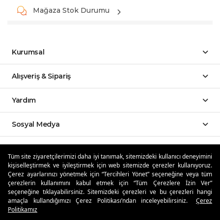
Mağaza Stok Durumu
Kurumsal
Alışveriş & Sipariş
Yardım
Sosyal Medya
Mobil Uygulamalar
Tüm site ziyaretçilerimizi daha iyi tanımak, sitemizdeki kullanıcı deneyimini
kişiselleştirmek ve iyileştirmek için web sitemizde çerezler kullanıyoruz.
Özdilekteyim'de Taksit Avantajları
Çerez ayarlarınızı yönetmek için “Tercihleri Yönet” seçeneğine veya tüm
çerezlerin kullanımını kabul etmek için “Tüm Çerezlere İzin Ver”
seçeneğine tıklayabilirsiniz. Sitemizdeki çerezleri ve bu çerezleri hangi
amaçla kullandığımızı Çerez Politikası’ndan inceleyebilirsiniz.
Çerez
Politikamız
Güvenli Alışveriş