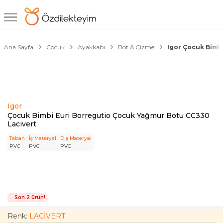
1/5
Ana Sayfa
Çocuk
Ayakkabı
Bot & Çizme
Igor Çocuk Bimb
Igor
Çocuk Bimbi Euri Borregutio Çocuk Yağmur Botu CC330
Lacivert
Taban
İç Materyal
Dış Materyal
PVC
PVC
PVC
Son 2 ürün!
Renk:
LACİVERT