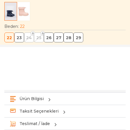
Beden
:
22
22
23
24
25
26
27
28
29
Ürün Bilgisi
Taksit Seçenekleri
Teslimat / İade