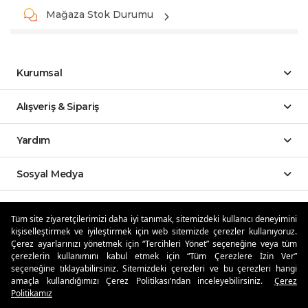
Mağaza Stok Durumu
Kurumsal
Alışveriş & Sipariş
Yardım
Sosyal Medya
Mobil Uygulamalar
Tüm site ziyaretçilerimizi daha iyi tanımak, sitemizdeki kullanıcı deneyimini
kişiselleştirmek ve iyileştirmek için web sitemizde çerezler kullanıyoruz.
Özdilekteyim'de Taksit Avantajları
Çerez ayarlarınızı yönetmek için “Tercihleri Yönet” seçeneğine veya tüm
çerezlerin kullanımını kabul etmek için “Tüm Çerezlere İzin Ver”
seçeneğine tıklayabilirsiniz. Sitemizdeki çerezleri ve bu çerezleri hangi
amaçla kullandığımızı Çerez Politikası’ndan inceleyebilirsiniz.
Çerez
Politikamız
Güvenli Alışveriş