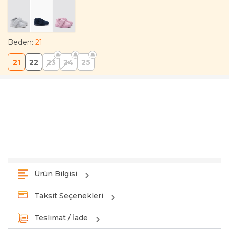
Beden
:
21
21
22
23
24
25
Ürün Bilgisi
Taksit Seçenekleri
Teslimat / İade