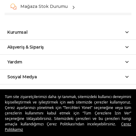
Mağaza Stok Durumu
Kurumsal
Alışveriş & Sipariş
Yardım
Sosyal Medya
Mobil Uygulamalar
Tüm site ziyaretçilerimizi daha iyi tanımak, sitemizdeki kullanıcı deneyimini
kişiselleştirmek ve iyileştirmek için web sitemizde çerezler kullanıyoruz.
Özdilekteyim'de Taksit Avantajları
Çerez ayarlarınızı yönetmek için “Tercihleri Yönet” seçeneğine veya tüm
çerezlerin kullanımını kabul etmek için “Tüm Çerezlere İzin Ver”
seçeneğine tıklayabilirsiniz. Sitemizdeki çerezleri ve bu çerezleri hangi
amaçla kullandığımızı Çerez Politikası’ndan inceleyebilirsiniz.
Çerez
Politikamız
Güvenli Alışveriş