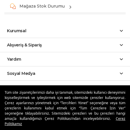
Mağaza Stok Durumu
Kurumsal
Alışveriş & Sipariş
Yardım
Sosyal Medya
Mobil Uygulamalar
Tüm site ziyaretçilerimizi daha iyi tanımak, sitemizdeki kullanıcı deneyimini
kişiselleştirmek ve iyileştirmek için web sitemizde çerezler kullanıyoruz.
Özdilekteyim'de Taksit Avantajları
Çerez ayarlarınızı yönetmek için “Tercihleri Yönet” seçeneğine veya tüm
çerezlerin kullanımını kabul etmek için “Tüm Çerezlere İzin Ver”
seçeneğine tıklayabilirsiniz. Sitemizdeki çerezleri ve bu çerezleri hangi
amaçla kullandığımızı Çerez Politikası’ndan inceleyebilirsiniz.
Çerez
Politikamız
Güvenli Alışveriş