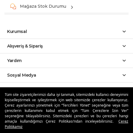
Mağaza Stok Durumu
Kurumsal
Alışveriş & Sipariş
Yardım
Sosyal Medya
Mobil Uygulamalar
Tüm site ziyaretçilerimizi daha iyi tanımak, sitemizdeki kullanıcı deneyimini
kişiselleştirmek ve iyileştirmek için web sitemizde çerezler kullanıyoruz.
Özdilekteyim'de Taksit Avantajları
Çerez ayarlarınızı yönetmek için “Tercihleri Yönet” seçeneğine veya tüm
çerezlerin kullanımını kabul etmek için “Tüm Çerezlere İzin Ver”
seçeneğine tıklayabilirsiniz. Sitemizdeki çerezleri ve bu çerezleri hangi
amaçla kullandığımızı Çerez Politikası’ndan inceleyebilirsiniz.
Çerez
Politikamız
Güvenli Alışveriş