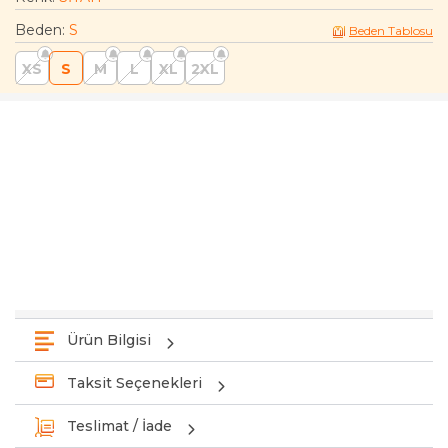
Beden
:
S
Beden Tablosu
XS
S
M
L
XL
2XL
Ürün Bilgisi
Taksit Seçenekleri
Teslimat / İade