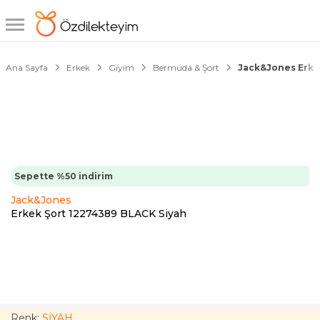
1/3
Ana Sayfa
Erkek
Giyim
Bermuda & Şort
Jack&Jones Erke
Sepette %50 indirim
Jack&Jones
Erkek Şort 12274389 BLACK Siyah
Renk:
SİYAH