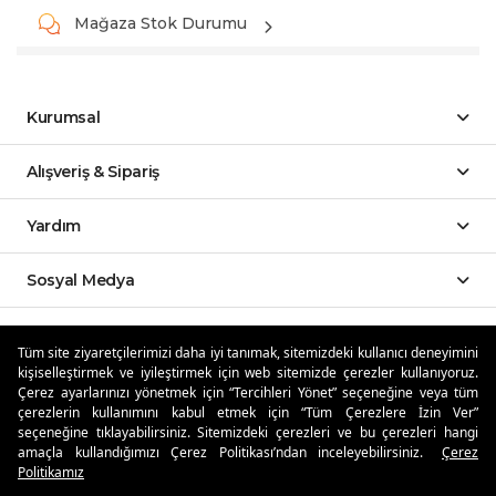
Mağaza Stok Durumu
Kurumsal
Alışveriş & Sipariş
Yardım
Sosyal Medya
Mobil Uygulamalar
Tüm site ziyaretçilerimizi daha iyi tanımak, sitemizdeki kullanıcı deneyimini
kişiselleştirmek ve iyileştirmek için web sitemizde çerezler kullanıyoruz.
Özdilekteyim'de Taksit Avantajları
Çerez ayarlarınızı yönetmek için “Tercihleri Yönet” seçeneğine veya tüm
çerezlerin kullanımını kabul etmek için “Tüm Çerezlere İzin Ver”
seçeneğine tıklayabilirsiniz. Sitemizdeki çerezleri ve bu çerezleri hangi
amaçla kullandığımızı Çerez Politikası’ndan inceleyebilirsiniz.
Çerez
Politikamız
Güvenli Alışveriş