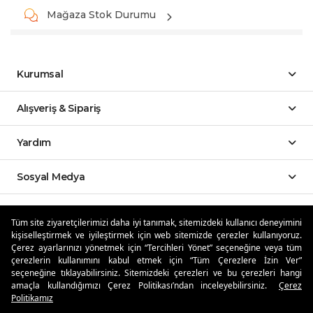
Mağaza Stok Durumu
Kurumsal
Alışveriş & Sipariş
Yardım
Sosyal Medya
Mobil Uygulamalar
Tüm site ziyaretçilerimizi daha iyi tanımak, sitemizdeki kullanıcı deneyimini
kişiselleştirmek ve iyileştirmek için web sitemizde çerezler kullanıyoruz.
Özdilekteyim'de Taksit Avantajları
Çerez ayarlarınızı yönetmek için “Tercihleri Yönet” seçeneğine veya tüm
çerezlerin kullanımını kabul etmek için “Tüm Çerezlere İzin Ver”
seçeneğine tıklayabilirsiniz. Sitemizdeki çerezleri ve bu çerezleri hangi
amaçla kullandığımızı Çerez Politikası’ndan inceleyebilirsiniz.
Çerez
Politikamız
Güvenli Alışveriş