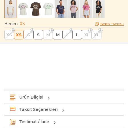
Beden
:
XS
Beden Tablosu
XS
XS
S
S
M
M
L
L
XL
XL
Ürün Bilgisi
Taksit Seçenekleri
Teslimat / İade