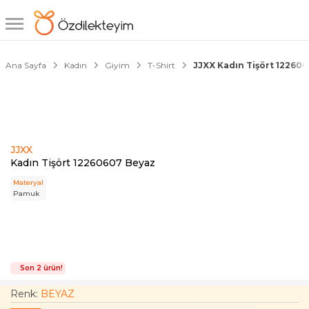
1/4
Ana Sayfa
Kadın
Giyim
T-Shirt
JJXX Kadın Tişört 12260
JJXX
Kadın Tişört 12260607 Beyaz
Materyal
Pamuk
Son 2 ürün!
Renk:
BEYAZ