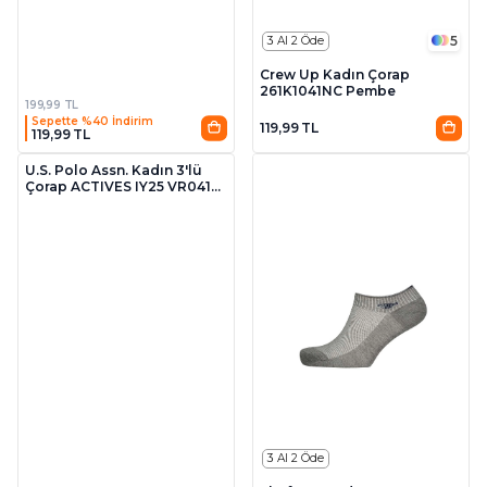
5
3 Al 2 Öde
Crew Up Kadın Çorap
261K1041NC Pembe
199,99 TL
Sepette %40 İndirim
119,99 TL
119,99 TL
2
U.S. Polo Assn. Kadın 3'lü
Çorap ACTIVES IY25 VR041
Pembe
3 Al 2 Öde