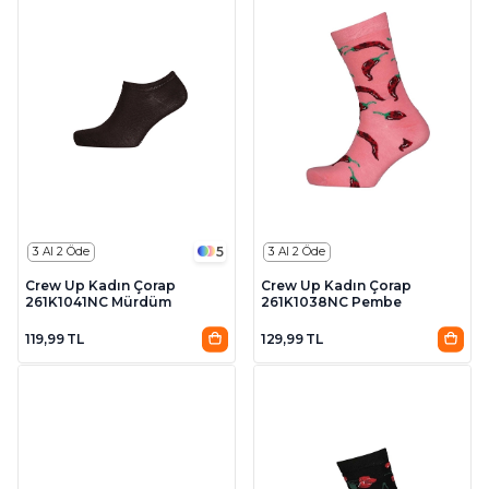
5
3 Al 2 Öde
3 Al 2 Öde
Crew Up Kadın Çorap
Crew Up Kadın Çorap
261K1041NC Mürdüm
261K1038NC Pembe
119,99 TL
129,99 TL