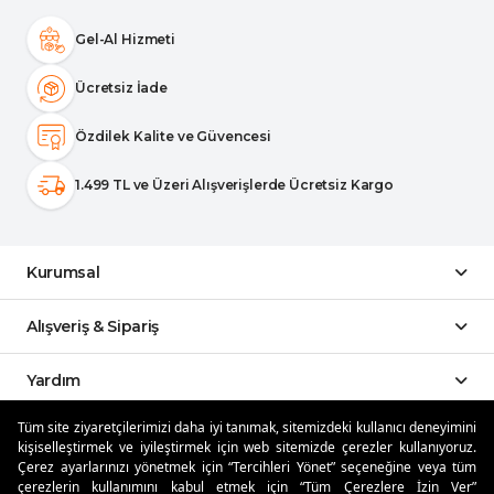
Gel-Al Hizmeti
Ücretsiz İade
Özdilek Kalite ve Güvencesi
1.499 TL ve Üzeri Alışverişlerde Ücretsiz Kargo
Kurumsal
Alışveriş & Sipariş
Yardım
Tüm site ziyaretçilerimizi daha iyi tanımak, sitemizdeki kullanıcı deneyimini
Sosyal Medya
kişiselleştirmek ve iyileştirmek için web sitemizde çerezler kullanıyoruz.
Çerez ayarlarınızı yönetmek için “Tercihleri Yönet” seçeneğine veya tüm
çerezlerin kullanımını kabul etmek için “Tüm Çerezlere İzin Ver”
Mobil Uygulamalar