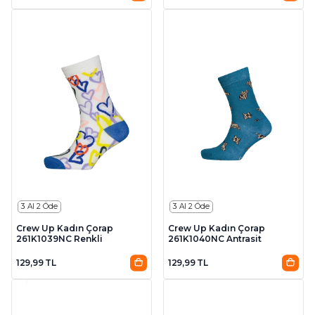
3 Al 2 Öde
3 Al 2 Öde
Crew Up Kadın Çorap
Crew Up Kadın Çorap
261K1039NC Renkli
261K1040NC Antrasit
129,99 TL
129,99 TL