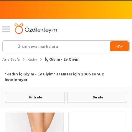
Ana Sayfa
Kadın
İç Giyim - Ev Giyim
"Kadın İç Giyim - Ev Giyim"
araması için 2085 sonuç
listeleniyor
Filtrele
Sırala