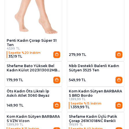
Penti Kadın Çorap Süper 51
Ten
43,99 TL
Sepette %20 İndirim
279,99 TL
35,19 TL
3
3
3 Al 2 Öde
3 Al 2 Öde
Shefame Bato Yüksek Bel
Nbb Destekli Balenli Kadın
Kadın Külot 2023I13002MB
Sütyen 3525 Ten
Siyah
179,99 TL
549,99 TL
3
3 Al 2 Öde
Öts Kadın Öts Likralı İp
Kom Kadın Sütyen BARBARA
Askılı Atlet 3060 Beyaz
S BRD Bordo
1.599,99 TL
Sepette %15 İndirim
149,90 TL
1.359,99 TL
Kom Kadın Sütyen BARBARA
Shefame Kadın Üçlü Patik
S VZN Vizon
Çorap 261K1018NC Renkli
1.599,99 TL
199,99 TL
Sepette %15 İndirim
Sepette %40 İndirim