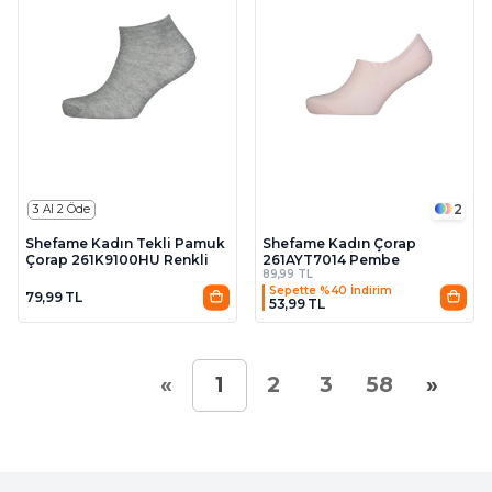
2
3 Al 2 Öde
Shefame Kadın Tekli Pamuk
Shefame Kadın Çorap
Çorap 261K9100HU Renkli
261AYT7014 Pembe
89,99 TL
Sepette %40 İndirim
79,99 TL
53,99 TL
«
»
1
2
3
58