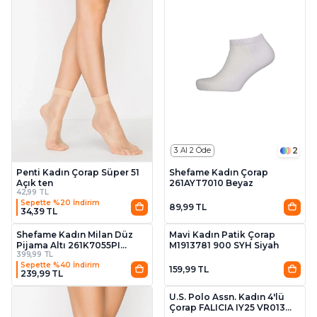
2
3 Al 2 Öde
Penti Kadın Çorap Süper 51
Shefame Kadın Çorap
Açık ten
261AYT7010 Beyaz
42,99 TL
Sepette %20 İndirim
89,99 TL
34,39 TL
Shefame Kadın Milan Düz
Mavi Kadın Patik Çorap
Pijama Altı 261K7055PI
M1913781 900 SYH Siyah
399,99 TL
Somon
Sepette %40 İndirim
159,99 TL
239,99 TL
2
U.S. Polo Assn. Kadın 4'lü
Çorap FALICIA IY25 VR013