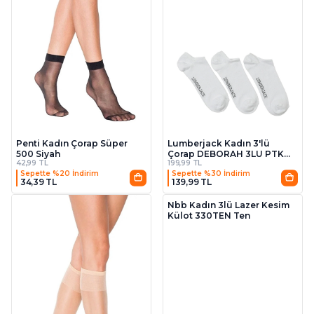
Penti Kadın Çorap Süper
Lumberjack Kadın 3'lü
500 Siyah
Çorap DEBORAH 3LU PTK
42,99 TL
199,99 TL
Beyaz
Sepette %20 İndirim
Sepette %30 İndirim
34,39 TL
139,99 TL
3 Al 2 Öde
Nbb Kadın 3lü Lazer Kesim
Külot 330TEN Ten