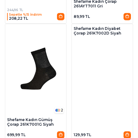
Shefame Kadın Çorap
261AYT7011 Gri
244,96 TL
Sepette %15 İndirim
89,99 TL
208,22 TL
2
Shefame Kadın Diyabet
Çorap 261K7002D Siyah
2
Shefame Kadın Gümüş
Çorap 261K7001G Siyah
699,99 TL
129,99 TL