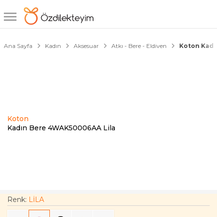
1/3
Ana Sayfa
Kadın
Aksesuar
Atkı - Bere - Eldiven
Koton Kadı
Koton
Kadın Bere 4WAK50006AA Lila
Renk:
LİLA