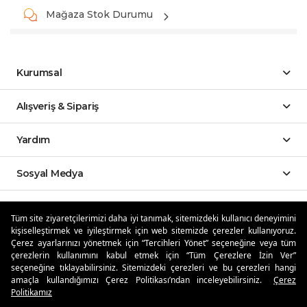
Mağaza Stok Durumu
Kurumsal
Alışveriş & Sipariş
Yardım
Sosyal Medya
Mobil Uygulamalar
Tüm site ziyaretçilerimizi daha iyi tanımak, sitemizdeki kullanıcı deneyimini
kişiselleştirmek ve iyileştirmek için web sitemizde çerezler kullanıyoruz.
Özdilekteyim'de Taksit Avantajları
Çerez ayarlarınızı yönetmek için “Tercihleri Yönet” seçeneğine veya tüm
çerezlerin kullanımını kabul etmek için “Tüm Çerezlere İzin Ver”
seçeneğine tıklayabilirsiniz. Sitemizdeki çerezleri ve bu çerezleri hangi
amaçla kullandığımızı Çerez Politikası’ndan inceleyebilirsiniz.
Çerez
Politikamız
Güvenli Alışveriş