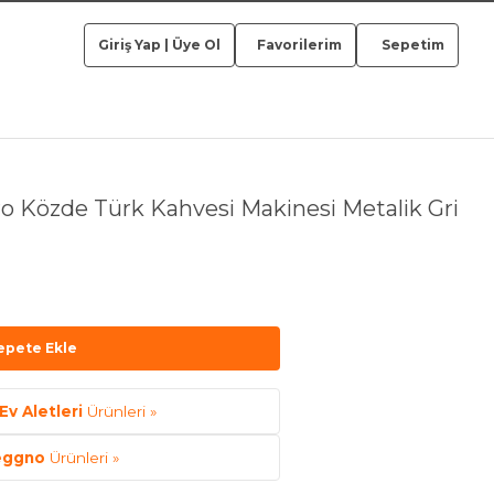
Giriş Yap
|
Üye Ol
Favorilerim
Sepetim
 Közde Türk Kahvesi Makinesi Metalik Gri
epete Ekle
Ev Aletleri
Ürünleri »
eggno
Ürünleri »