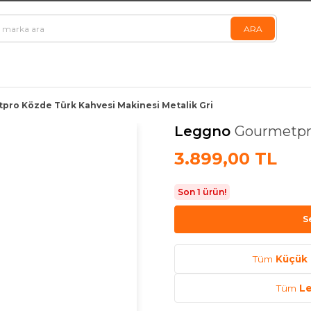
ro Közde Türk Kahvesi Makinesi Metalik Gri
Leggno
Gourmetpro
3.899,00 TL
Son 1 ürün!
S
Tüm
Küçük 
Tüm
L