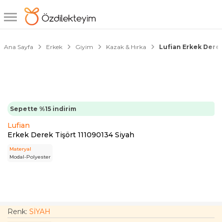
1/6
10000 TL'ye
2000 TL İndirim
Ana Sayfa
Erkek
Giyim
Kazak & Hırka
Lufian Erkek Derek
Sepette %15 indirim
Lufian
Erkek Derek Tişört 111090134 Siyah
Materyal
Modal-Polyester
Renk:
SİYAH