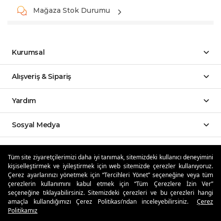
Mağaza Stok Durumu
Kurumsal
Alışveriş & Sipariş
Yardım
Sosyal Medya
Mobil Uygulamalar
Tüm site ziyaretçilerimizi daha iyi tanımak, sitemizdeki kullanıcı deneyimini
kişiselleştirmek ve iyileştirmek için web sitemizde çerezler kullanıyoruz.
Özdilekteyim'de Taksit Avantajları
Çerez ayarlarınızı yönetmek için “Tercihleri Yönet” seçeneğine veya tüm
çerezlerin kullanımını kabul etmek için “Tüm Çerezlere İzin Ver”
seçeneğine tıklayabilirsiniz. Sitemizdeki çerezleri ve bu çerezleri hangi
amaçla kullandığımızı Çerez Politikası’ndan inceleyebilirsiniz.
Çerez
Politikamız
Güvenli Alışveriş