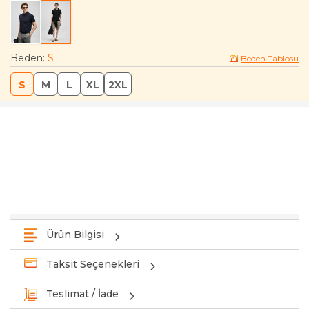
Beden
:
S
Beden Tablosu
S
M
L
XL
2XL
Ürün Bilgisi
Taksit Seçenekleri
Teslimat / İade