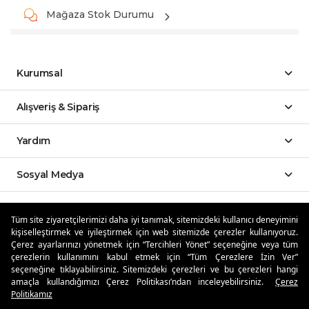
Mağaza Stok Durumu
Kurumsal
Alışveriş & Sipariş
Yardım
Sosyal Medya
Mobil Uygulamalar
Tüm site ziyaretçilerimizi daha iyi tanımak, sitemizdeki kullanıcı deneyimini
kişiselleştirmek ve iyileştirmek için web sitemizde çerezler kullanıyoruz.
Özdilekteyim'de Taksit Avantajları
Çerez ayarlarınızı yönetmek için “Tercihleri Yönet” seçeneğine veya tüm
çerezlerin kullanımını kabul etmek için “Tüm Çerezlere İzin Ver”
seçeneğine tıklayabilirsiniz. Sitemizdeki çerezleri ve bu çerezleri hangi
amaçla kullandığımızı Çerez Politikası’ndan inceleyebilirsiniz.
Çerez
Politikamız
Güvenli Alışveriş