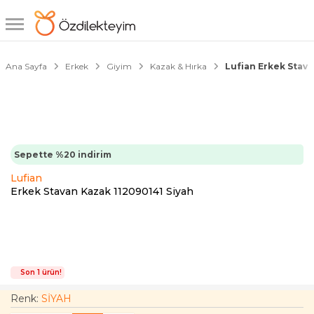
1/6
10000 TL'ye
2000 TL İndirim
Ana Sayfa
Erkek
Giyim
Kazak & Hırka
Lufian Erkek Stava
Sepette %20 indirim
Lufian
Erkek Stavan Kazak 112090141 Siyah
Son 1 ürün!
Renk:
SİYAH