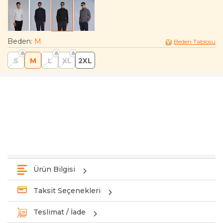
Beden
:
M
Beden Tablosu
S
M
L
XL
2XL
Ürün Bilgisi
Taksit Seçenekleri
Teslimat / İade