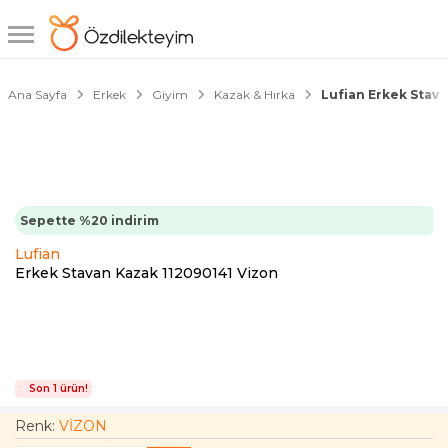
1/6
10000 TL'ye
2000 TL İndirim
Ana Sayfa
Erkek
Giyim
Kazak & Hırka
Lufian Erkek Stava
Sepette %20 indirim
Lufian
Erkek Stavan Kazak 112090141 Vizon
Son 1 ürün!
Renk:
VİZON