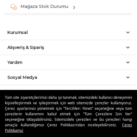
Mağaza Stok Durumu
Kurumsal
Alışveriş & Sipariş
Yardım
Sosyal Medya
Mobil Uygulamalar
Tüm site ziyaretçilerimizi daha iyi tanımak, sitemizdeki kullanıcı deneyimini
kişiselleştirmek ve iyileştirmek için web sitemizde çerezler kullanıyoruz.
Özdilekteyim'de Taksit Avantajları
Çerez ayarlarınızı yönetmek için “Tercihleri Yönet” seçeneğine veya tüm
çerezlerin kullanımını kabul etmek için “Tüm Çerezlere İzin Ver”
seçeneğine tıklayabilirsiniz. Sitemizdeki çerezleri ve bu çerezleri hangi
amaçla kullandığımızı Çerez Politikası’ndan inceleyebilirsiniz.
Çerez
Politikamız
Güvenli Alışveriş