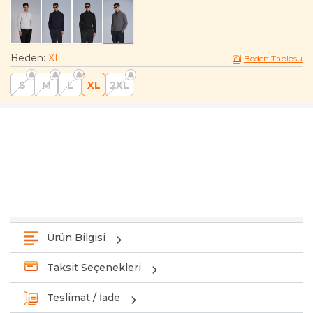
Beden
:
XL
Beden Tablosu
S
M
L
XL
2XL
Ürün Bilgisi
Taksit Seçenekleri
Teslimat / İade