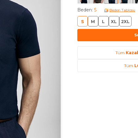
Beden
:
S
Beden Tablosu
S
M
L
XL
2XL
S
Tüm
Kazak
Tüm
L