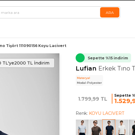
no Tişört 111090156 Koyu Lacivert
Sepette %15 indirim
 TL'ye
2000 TL İndirim
Lufian
Erkek Tıno T
Materyal
Modal-Polyester
Sepette %
1.799,99 TL
1.529,
Renk:
KOYU LACİVERT