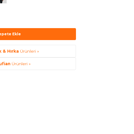
epete Ekle
 & Hırka
Ürünleri »
ufian
Ürünleri »