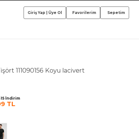
Giriş Yap
|
Üye Ol
Favorilerim
Sepetim
işört 111090156 Koyu lacivert
15 İndirim
99 TL