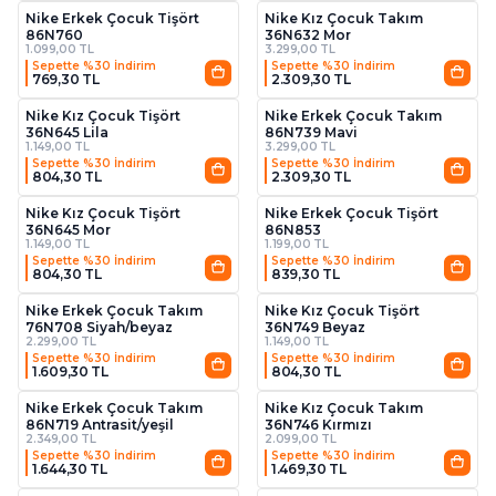
Nike Erkek Çocuk Tişört
Nike Kız Çocuk Takım
86N760
36N632 Mor
1.099,00 TL
3.299,00 TL
Sepette %30 İndirim
Sepette %30 İndirim
769,30 TL
2.309,30 TL
2
Nike Kız Çocuk Tişört
Nike Erkek Çocuk Takım
36N645 Lila
86N739 Mavi
1.149,00 TL
3.299,00 TL
Sepette %30 İndirim
Sepette %30 İndirim
804,30 TL
2.309,30 TL
2
2
Nike Kız Çocuk Tişört
Nike Erkek Çocuk Tişört
36N645 Mor
86N853
1.149,00 TL
1.199,00 TL
Sepette %30 İndirim
Sepette %30 İndirim
804,30 TL
839,30 TL
2
Nike Erkek Çocuk Takım
Nike Kız Çocuk Tişört
76N708 Siyah/beyaz
36N749 Beyaz
2.299,00 TL
1.149,00 TL
Sepette %30 İndirim
Sepette %30 İndirim
1.609,30 TL
804,30 TL
2
2
Nike Erkek Çocuk Takım
Nike Kız Çocuk Takım
86N719 Antrasit/yeşil
36N746 Kırmızı
2.349,00 TL
2.099,00 TL
Sepette %30 İndirim
Sepette %30 İndirim
1.644,30 TL
1.469,30 TL