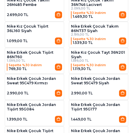
Nike Kız Çocuk Takım
Nike Kız Çocuk Takım
26M485 Pembe
36N746 Lacivert
2.099,00 TL
Sepette %30 İndirim
2.699,00 TL
1.469,30 TL
2
2
Nike Kız Çocuk Tişört
Nike Erkek Çocuk Takım
36L160 Siyah
86N737 Siyah
2.199,00 TL
Sepette %30 İndirim
1.099,00 TL
1.539,30 TL
2
Nike Erkek Çocuk Tişört
Nike Kız Çocuk Tayt 36N201
86N760
Siyah
1.099,00 TL
1.599,00 TL
Sepette %30 İndirim
Sepette %30 İndirim
769,30 TL
1.119,30 TL
2
2
Nike Erkek Çocuk Jordan
Nike Erkek Çocuk Jordan
Sweat 95C479 Kırmızı
Sweat 95C479 Siyah
2.990,00 TL
2.990,00 TL
2
Nike Erkek Çocuk Jordan
Nike Erkek Çocuk Jordan
Tişört 95G084
Tişört 95G177
1.399,00 TL
1.449,00 TL
2
2
Nike Erkek Çocuk Tişört
Nike Erkek Çocuk Jordan