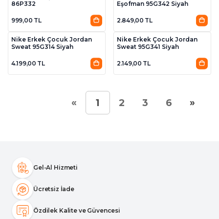
86P332
Eşofman 95G342 Siyah
999,00 TL
2.849,00 TL
2
2
Nike Erkek Çocuk Jordan
Nike Erkek Çocuk Jordan
Sweat 95G314 Siyah
Sweat 95G341 Siyah
4.199,00 TL
2.149,00 TL
«
»
1
2
3
6
Gel-Al Hizmeti
Ücretsiz İade
Özdilek Kalite ve Güvencesi