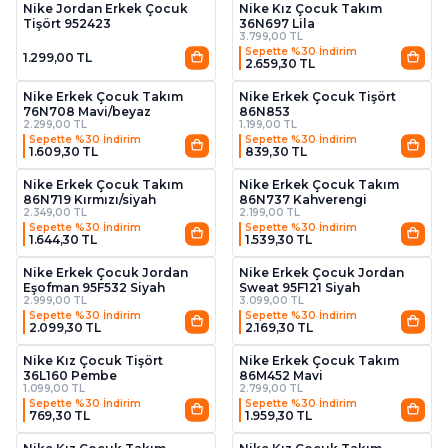
Nike Jordan Erkek Çocuk
Nike Kız Çocuk Takım
Tişört 952423
36N697 Lila
3.799,00 TL
Sepette %30 İndirim
1.299,00 TL
2.659,30 TL
2
2
Nike Erkek Çocuk Takım
Nike Erkek Çocuk Tişört
76N708 Mavi/beyaz
86N853
2.299,00 TL
1.199,00 TL
Sepette %30 İndirim
Sepette %30 İndirim
1.609,30 TL
839,30 TL
2
2
Nike Erkek Çocuk Takım
Nike Erkek Çocuk Takım
86N719 Kırmızı/siyah
86N737 Kahverengi
2.349,00 TL
2.199,00 TL
Sepette %30 İndirim
Sepette %30 İndirim
1.644,30 TL
1.539,30 TL
2
Nike Erkek Çocuk Jordan
Nike Erkek Çocuk Jordan
Eşofman 95F532 Siyah
Sweat 95F121 Siyah
2.999,00 TL
3.099,00 TL
Sepette %30 İndirim
Sepette %30 İndirim
2.099,30 TL
2.169,30 TL
2
Nike Kız Çocuk Tişört
Nike Erkek Çocuk Takım
36L160 Pembe
86M452 Mavi
1.099,00 TL
2.799,00 TL
Sepette %30 İndirim
Sepette %30 İndirim
769,30 TL
1.959,30 TL
2