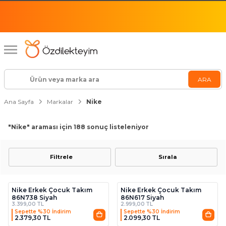
Ana Sayfa
Markalar
Nike
"Nike"
araması için 188 sonuç listeleniyor
Filtrele
Sırala
Nike Erkek Çocuk Takım
Nike Erkek Çocuk Takım
86N738 Siyah
86N617 Siyah
3.399,00 TL
2.999,00 TL
Sepette %30 İndirim
Sepette %30 İndirim
2.379,30 TL
2.099,30 TL
2