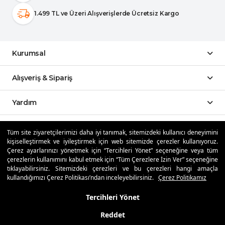
1.499 TL ve Üzeri Alışverişlerde Ücretsiz Kargo
Kurumsal
Alışveriş & Sipariş
Yardım
Sosyal Medya
Tüm site ziyaretçilerimizi daha iyi tanımak, sitemizdeki kullanıcı deneyimini
kişiselleştirmek ve iyileştirmek için web sitemizde çerezler kullanıyoruz.
Çerez ayarlarınızı yönetmek için “Tercihleri Yönet” seçeneğine veya tüm
Mobil Uygulamalar
çerezlerin kullanımını kabul etmek için “Tüm Çerezlere İzin Ver” seçeneğine
tıklayabilirsiniz. Sitemizdeki çerezleri ve bu çerezleri hangi amaçla
kullandığımızı Çerez Politikası’ndan inceleyebilirsiniz.
Çerez Politikamız
Özdilekteyim'de Taksit Avantajları
Tercihleri Yönet
Reddet
Güvenli Alışveriş