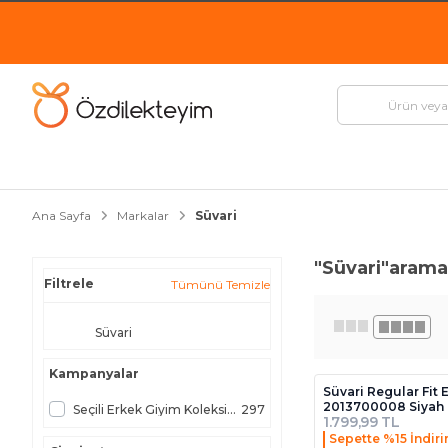
Ana Sayfa
Markalar
Süvari
"Süvari"
aramas
Filtrele
Tümünü Temizle
Süvari
Kampanyalar
Süvari Regular Fit 
2013700008 Siyah
Seçili Erkek Giyim Koleksiyonu
297
1.799,99 TL
Sepette %15 İndir