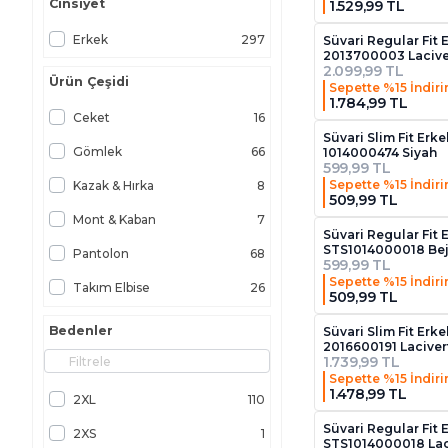
Cinsiyet
1.529,99 TL
Erkek
297
Süvari Regular Fit 
2013700003 Lacive
2.099,99 TL
Ürün Çeşidi
Sepette %15 İndir
1.784,99 TL
Ceket
16
Süvari Slim Fit Erke
Gömlek
66
1014000474 Siyah
599,99 TL
Sepette %15 İndir
Kazak & Hırka
8
509,99 TL
Mont & Kaban
7
Süvari Regular Fit 
STS1014000018 Be
Pantolon
68
599,99 TL
Sepette %15 İndir
Takım Elbise
26
509,99 TL
Tişört
106
Bedenler
Süvari Slim Fit Erk
2016600191 Laciver
1.739,99 TL
Sepette %15 İndir
1.478,99 TL
2XL
110
Süvari Regular Fit 
2XS
1
STS1014000018 Lac