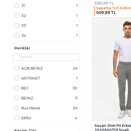
599,99 TL
31
1
Sepette %15 İndir
509,99 TL
32
1
33
1
34
1
36
1
Renkler
38
2
3XL
7
AÇIK BEYAZ
24
40
30
ANTRASİT
1
42
36
BEJ
30
44
48
BEYAZ
11
46
44
Buz Mavisi
20
46/6
1
EKRU
4
48
46
Süvari Slim Fit Erk
GRİ
13
2020500719 Siyah
Kesim Tipi