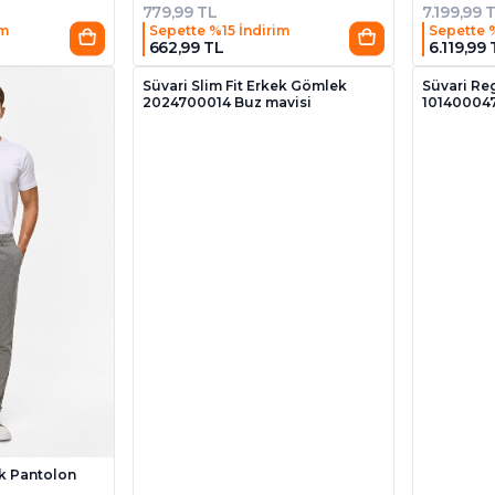
779,99 TL
7.199,99 
im
Sepette %15 İndirim
Sepette 
662,99 TL
6.119,99
3
Süvari Slim Fit Erkek Gömlek
Süvari Reg
2024700014 Buz mavisi
101400047
ek Pantolon