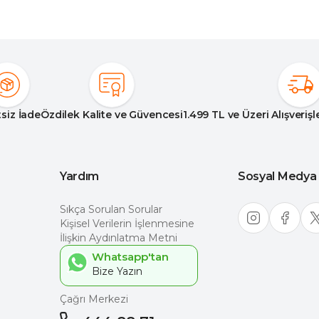
siz İade
Özdilek Kalite ve Güvencesi
1.499 TL ve Üzeri Alışveriş
Yardım
Sosyal Medya
Sıkça Sorulan Sorular
Kişisel Verilerin İşlenmesine
İlişkin Aydınlatma Metni
Whatsapp'tan
Çağrı Merkezi