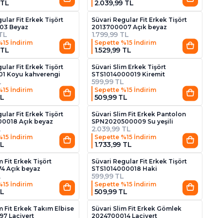
 TL
2.039,99 TL
3
2
ular Fit Erkek Tişört
Süvari Regular Fit Erkek Tişört
03 Beyaz
2013700007 Açık beyaz
 TL
1.799,99 TL
%15 İndirim
Sepette %15 İndirim
 TL
1.529,99 TL
10
2
ular Fit Erkek Tişört
Süvari Slim Erkek Tişört
1 Koyu kahverengi
STS1014000019 Kiremit
L
599,99 TL
%15 İndirim
Sepette %15 İndirim
TL
509,99 TL
5
ular Fit Erkek Tişört
Süvari Slim Fit Erkek Pantolon
0018 Açık beyaz
SPN2020500009 Su yeşili
L
2.039,99 TL
%15 İndirim
Sepette %15 İndirim
TL
1.733,99 TL
11
5
m Fit Erkek Tişört
Süvari Regular Fit Erkek Tişört
4 Açık beyaz
STS1014000018 Haki
L
599,99 TL
%15 İndirim
Sepette %15 İndirim
TL
509,99 TL
3
m Fit Erkek Takım Elbise
Süvari Slim Fit Erkek Gömlek
7 Lacivert
2024700014 Lacivert