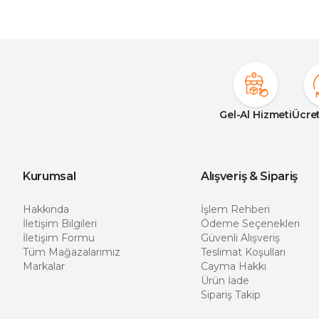
58
3
SÜTLÜ KAHVE
2
58/4
2
TAŞ
9
58/6
2
YEŞİL
2
5XL
4
60
1
Gel-Al Hizmeti
Ücret
60/4
1
60/6
1
62
1
Kurumsal
Alışveriş & Sipariş
62/6
1
Hakkında
İşlem Rehberi
İletişim Bilgileri
Ödeme Seçenekleri
L
147
İletişim Formu
Güvenli Alışveriş
M
138
Tüm Mağazalarımız
Teslimat Koşulları
Markalar
Cayma Hakkı
S
44
Ürün İade
Sipariş Takip
XL
138