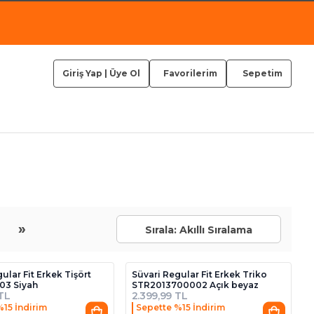
Giriş Yap
|
Üye Ol
Favorilerim
Sepetim
»
Sırala: Akıllı Sıralama
3
ular Fit Erkek Tişört
Süvari Regular Fit Erkek Triko
03 Siyah
STR2013700002 Açık beyaz
 TL
2.399,99 TL
%15 İndirim
Sepette %15 İndirim