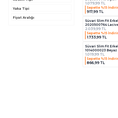
1.079,99 TL
48/6
12
HAKİ
9
Sepette %15 İndir
Yaka Tipi
917,99 TL
4XL
4
KİREMİT
3
Fiyat Aralığı
Süvari Slim Fit Erk
50
54
KOYU BORDO
3
2020500764 Lacive
2.039,99 TL
50/6
14
Sepette %15 İndir
KOYU GRİ
1
1.733,99 TL
52
25
KOYU KAHVERENGİ
7
Süvari Slim Fit Erke
52/4
2
1014000023 Beyaz
KOYU YEŞİL
2
1.019,99 TL
52/6
8
Sepette %15 İndir
LACİVERT
57
866,99 TL
54
19
LİLA
1
54/4
2
MAVİ
7
54/6
9
PARLAMENT
2
56
10
SAKS
3
56/4
3
SİYAH
74
56/6
10
SU YEŞİLİ
12