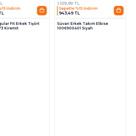
TL
1.109,99 TL
%15 İndirim
Sepette %15 İndirim
 TL
943,49 TL
8
ular Fit Erkek Tişört
Süvari Erkek Takım Elbise
3 Kiremit
1006900401 Siyah