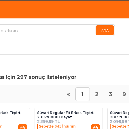
ı için 297 sonuç listeleniyor
«
1
2
3
9
Erkek Tişört
Süvari Regular Fit Erkek Tişört
Süvari Reg
2013700001 Beyaz
20137000
2.399,99 TL
2.099,99
im
Sepette %15 İndirim
Sepette 