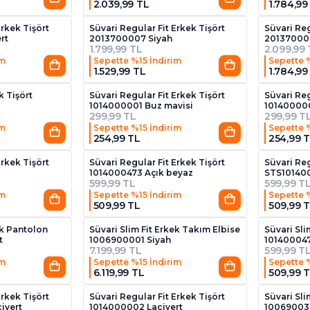
2.039,99 TL
1.784,99
3
2
Erkek Tişört
Süvari Regular Fit Erkek Tişört
Süvari Reg
rt
2013700007 Siyah
20137000
1.799,99 TL
2.099,99
im
Sepette %15 İndirim
Sepette 
1.529,99 TL
1.784,99
11
10
k Tişört
Süvari Regular Fit Erkek Tişört
Süvari Reg
1014000001 Buz mavisi
101400000
299,99 TL
299,99 T
im
Sepette %15 İndirim
Sepette 
254,99 TL
254,99 
5
8
Erkek Tişört
Süvari Regular Fit Erkek Tişört
Süvari Reg
j
1014000473 Açık beyaz
STS101400
599,99 TL
599,99 T
im
Sepette %15 İndirim
Sepette 
509,99 TL
509,99 
ek Pantolon
Süvari Slim Fit Erkek Takım Elbise
Süvari Sli
t
1006900001 Siyah
101400047
7.199,99 TL
599,99 T
im
Sepette %15 İndirim
Sepette 
6.119,99 TL
509,99 
5
7
Erkek Tişört
Süvari Regular Fit Erkek Tişört
Süvari Sli
ivert
1014000002 Lacivert
100690039