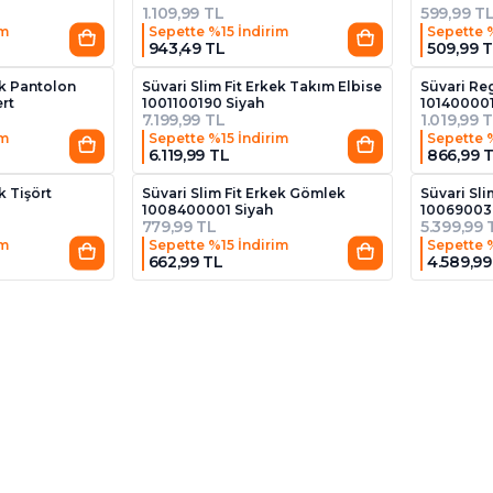
1.109,99 TL
599,99 T
im
Sepette %15 İndirim
Sepette 
943,49 TL
509,99 
2
ek Pantolon
Süvari Slim Fit Erkek Takım Elbise
Süvari Reg
rt
1001100190 Siyah
101400001
7.199,99 TL
1.019,99 
im
Sepette %15 İndirim
Sepette 
6.119,99 TL
866,99 
3
k Tişört
Süvari Slim Fit Erkek Gömlek
Süvari Sli
1008400001 Siyah
10069003
779,99 TL
5.399,99 
im
Sepette %15 İndirim
Sepette 
662,99 TL
4.589,99