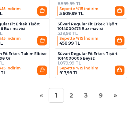
L
6.599,99 TL
%15 İndirim
Sepette %15 İndirim
TL
5.609,99 TL
2
9
ular Fit Erkek Tişört
Süvari Regular Fit Erkek Tişört
6 Buz mavisi
1014000475 Buz mavisi
TL
539,99 TL
%15 İndirim
Sepette %15 İndirim
TL
458,99 TL
2
m Fit Erkek Takım Elbise
Süvari Regular Fit Erkek Tişört
98 Gri
1014000006 Beyaz
TL
1.079,99 TL
%15 İndirim
Sepette %15 İndirim
 TL
917,99 TL
«
»
1
2
3
9