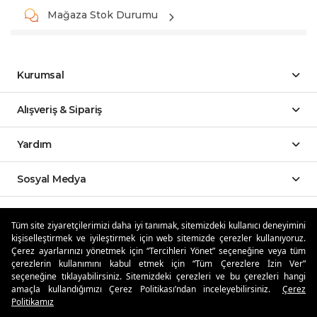
Mağaza Stok Durumu
Kurumsal
Alışveriş & Sipariş
Yardım
Sosyal Medya
Mobil Uygulamalar
Tüm site ziyaretçilerimizi daha iyi tanımak, sitemizdeki kullanıcı deneyimini
kişiselleştirmek ve iyileştirmek için web sitemizde çerezler kullanıyoruz.
Özdilekteyim'de Taksit Avantajları
Çerez ayarlarınızı yönetmek için “Tercihleri Yönet” seçeneğine veya tüm
çerezlerin kullanımını kabul etmek için “Tüm Çerezlere İzin Ver”
seçeneğine tıklayabilirsiniz. Sitemizdeki çerezleri ve bu çerezleri hangi
amaçla kullandığımızı Çerez Politikası’ndan inceleyebilirsiniz.
Çerez
Politikamız
Güvenli Alışveriş