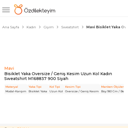
1/6
Ana Sayfa
Kadın
Giyim
Sweatshirt
Mavi Bisiklet Yaka Ov
Mavi
Bisiklet Yaka Oversize / Geniş Kesim Uzun Kol Kadın
Sweatshirt M168837 900 Siyah
Materyal
Yaka Tipi
Kol Tipi
Kesim Tipi
Manken Ölçüleri
Modal-Karışım
Bisiklet Yaka
Uzun Kol
Oversize / Geniş Kesim
Boy:180 Cm / Bel: