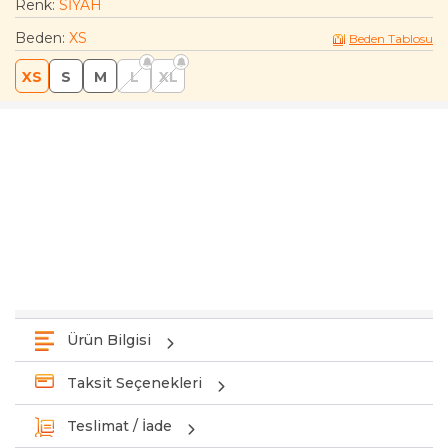
Renk:
SİYAH
Beden
:
XS
Beden Tablosu
XS
S
M
L
XL
Ürün Bilgisi
Taksit Seçenekleri
Teslimat / İade