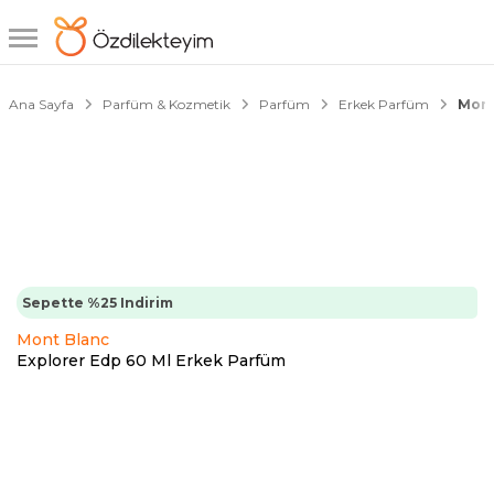
1/1
Ana Sayfa
Parfüm & Kozmetik
Parfüm
Erkek Parfüm
Mont
Sepette %25 Indirim
Mont Blanc
Explorer Edp 60 Ml Erkek Parfüm