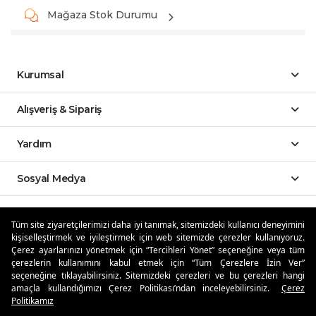
Mağaza Stok Durumu
Kurumsal
Alışveriş & Sipariş
Yardım
Sosyal Medya
Mobil Uygulamalar
Tüm site ziyaretçilerimizi daha iyi tanımak, sitemizdeki kullanıcı deneyimini
kişiselleştirmek ve iyileştirmek için web sitemizde çerezler kullanıyoruz.
Özdilekteyim'de Taksit Avantajları
Çerez ayarlarınızı yönetmek için “Tercihleri Yönet” seçeneğine veya tüm
çerezlerin kullanımını kabul etmek için “Tüm Çerezlere İzin Ver”
seçeneğine tıklayabilirsiniz. Sitemizdeki çerezleri ve bu çerezleri hangi
amaçla kullandığımızı Çerez Politikası’ndan inceleyebilirsiniz.
Çerez
Politikamız
Güvenli Alışveriş