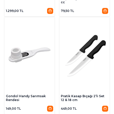
cc
1.299,00 TL
79,50 TL
Gondol Handy Sarımsak
Pratik Kasap Bıçağı 2’li Set
Rendesi
12 & 18 cm
149,00 TL
449,00 TL