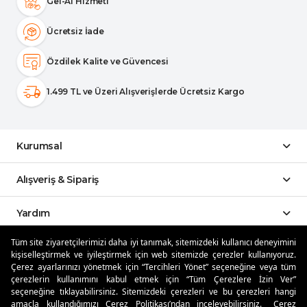
Gel-Al Hizmeti
Ücretsiz İade
Özdilek Kalite ve Güvencesi
1.499 TL ve Üzeri Alışverişlerde Ücretsiz Kargo
Kurumsal
Alışveriş & Sipariş
Yardım
Tüm site ziyaretçilerimizi daha iyi tanımak, sitemizdeki kullanıcı deneyimini
Sosyal Medya
kişiselleştirmek ve iyileştirmek için web sitemizde çerezler kullanıyoruz.
Çerez ayarlarınızı yönetmek için “Tercihleri Yönet” seçeneğine veya tüm
çerezlerin kullanımını kabul etmek için “Tüm Çerezlere İzin Ver”
Mobil Uygulamalar
seçeneğine tıklayabilirsiniz. Sitemizdeki çerezleri ve bu çerezleri hangi
amaçla kullandığımızı Çerez Politikası’ndan inceleyebilirsiniz.
Çerez