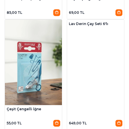
85,00 TL
69,00 TL
Lav Derin Çay Seti 6'lı
Çeşit Çengelli İğne
55,00 TL
649,00 TL