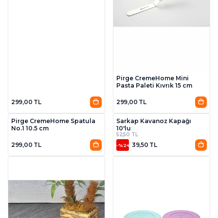
Pirge CremeHome Mini
Pasta Paleti Kıvrık 15 cm
299,00 TL
299,00 TL
Pirge CremeHome Spatula
Sarkap Kavanoz Kapağı
No.1 10.5 cm
10'lu
52,50 TL
299,00 TL
39,50 TL
-%24