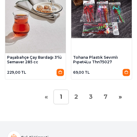
Paşabahçe Çay Bardağı 3'lü
Tohana Plastık Sevımlı
Semaver 285 cc
Pıpet4Lu Thn75027
229,00 TL
69,00 TL
«
»
1
2
3
7