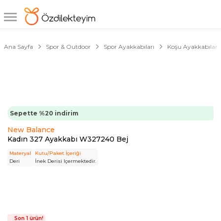
1/5
Ana Sayfa
Spor & Outdoor
Spor Ayakkabıları
Koşu Ayakkabıları
Sepette %20 indirim
New Balance
Kadın 327 Ayakkabı W327240 Bej
Materyal
Kutu/Paket İçeriği
Deri
İnek Derisi Içermektedir.
Son 1 ürün!