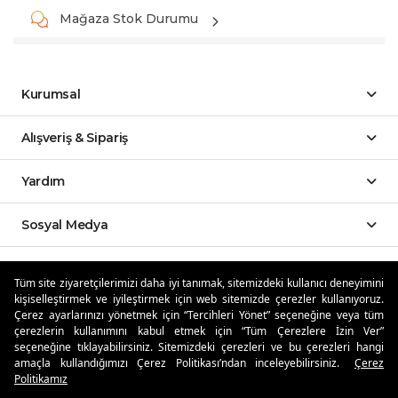
Mağaza Stok Durumu
Kurumsal
Alışveriş & Sipariş
Yardım
Sosyal Medya
Mobil Uygulamalar
Tüm site ziyaretçilerimizi daha iyi tanımak, sitemizdeki kullanıcı deneyimini
kişiselleştirmek ve iyileştirmek için web sitemizde çerezler kullanıyoruz.
Özdilekteyim'de Taksit Avantajları
Çerez ayarlarınızı yönetmek için “Tercihleri Yönet” seçeneğine veya tüm
çerezlerin kullanımını kabul etmek için “Tüm Çerezlere İzin Ver”
seçeneğine tıklayabilirsiniz. Sitemizdeki çerezleri ve bu çerezleri hangi
amaçla kullandığımızı Çerez Politikası’ndan inceleyebilirsiniz.
Çerez
Politikamız
Güvenli Alışveriş