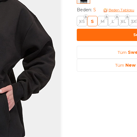
Beden
:
S
Beden Tablosu
XS
S
M
L
XL
3X
S
Tüm
Swe
Tüm
New 