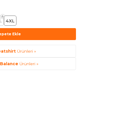
L
4XL
epete Ekle
atshirt
Ürünleri »
Balance
Ürünleri »