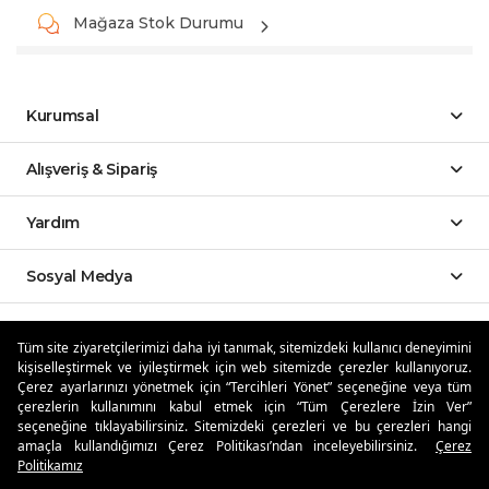
Mağaza Stok Durumu
Kurumsal
Alışveriş & Sipariş
Yardım
Sosyal Medya
Mobil Uygulamalar
Tüm site ziyaretçilerimizi daha iyi tanımak, sitemizdeki kullanıcı deneyimini
kişiselleştirmek ve iyileştirmek için web sitemizde çerezler kullanıyoruz.
Özdilekteyim'de Taksit Avantajları
Çerez ayarlarınızı yönetmek için “Tercihleri Yönet” seçeneğine veya tüm
çerezlerin kullanımını kabul etmek için “Tüm Çerezlere İzin Ver”
seçeneğine tıklayabilirsiniz. Sitemizdeki çerezleri ve bu çerezleri hangi
amaçla kullandığımızı Çerez Politikası’ndan inceleyebilirsiniz.
Çerez
Politikamız
Güvenli Alışveriş