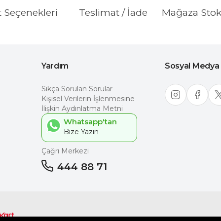
t Seçenekleri
Teslimat / İade
Mağaza Sto
Yardım
Sosyal Medya
Sıkça Sorulan Sorular
Kişisel Verilerin İşlenmesine
İlişkin Aydınlatma Metni
Whatsapp'tan
Çağrı Merkezi