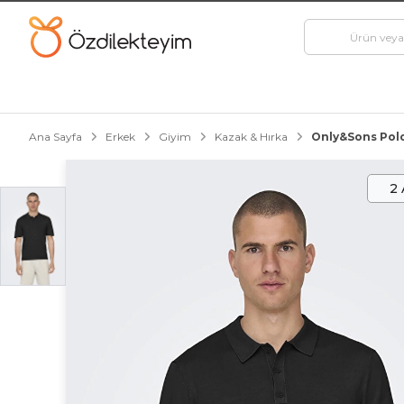
Ana Sayfa
Erkek
Giyim
Kazak & Hırka
Only&Sons Polo 
2 