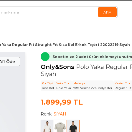
Yaka Regular Fit Straight Fit Kısa Kol Erkek Tişört 22022219 Siyah
Sepetinize 2 adet ürün eklemeyi unutma
Al
1 Öde
Only&Sons
Polo Yaka Regular F
Siyah
Kol Tipi
Yaka Tipi
Materyal
Kesim Tipi
Kısa Kol
Polo Yaka
78% Viskoz 22% Polyester
Regular Fit
1.899,99 TL
Renk:
SİYAH