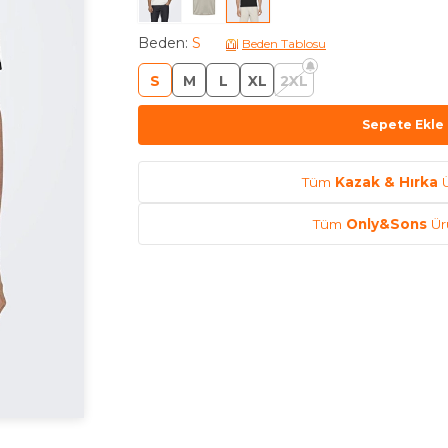
Beden
:
S
Beden Tablosu
S
M
L
XL
2XL
Sepete Ekle
Tüm
Kazak & Hırka
Ü
Tüm
Only&Sons
Ürü