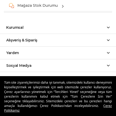
Mağaza Stok Durumu
Kurumsal
Alışveriş & Sipariş
Yardım
Sosyal Medya
Mobil Uygulamalar
Tüm site ziyaretçilerimizi daha iyi tanımak, sitemizdeki kullanıcı deneyimini
kişiselleştirmek ve iyileştirmek için web sitemizde çerezler kullanıyoruz.
Özdilekteyim'de Taksit Avantajları
Çerez ayarlarınızı yönetmek için “Tercihleri Yönet” seçeneğine veya tüm
çerezlerin kullanımını kabul etmek için “Tüm Çerezlere İzin Ver”
seçeneğine tıklayabilirsiniz. Sitemizdeki çerezleri ve bu çerezleri hangi
amaçla kullandığımızı Çerez Politikası’ndan inceleyebilirsiniz.
Çerez
Politikamız
Güvenli Alışveriş