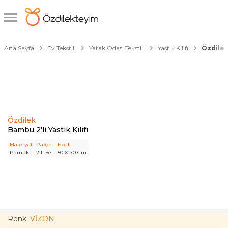
1/2
Ana Sayfa
Ev Tekstili
Yatak Odası Tekstili
Yastık Kılıfı
Özdilek 
Özdilek
Bambu 2'li Yastık Kılıfı
Materyal
Parça
Ebat
Pamuk
2'li Set
50 X 70 Cm
Renk:
VİZON