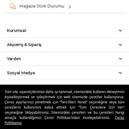
Mağaza Stok Durumu
Kurumsal
Alışveriş & Sipariş
Yardım
Sosyal Medya
Mobil Uygulamalar
Tüm site ziyaretçilerimizi daha iyi tanımak, sitemizdeki kullanıcı deneyimini
kişiselleştirmek ve iyileştirmek için web sitemizde çerezler kullanıyoruz.
Özdilekteyim'de Taksit Avantajları
Çerez ayarlarınızı yönetmek için “Tercihleri Yönet” seçeneğine veya tüm
çerezlerin kullanımını kabul etmek için “Tüm Çerezlere İzin Ver”
seçeneğine tıklayabilirsiniz. Sitemizdeki çerezleri ve bu çerezleri hangi
amaçla kullandığımızı Çerez Politikası’ndan inceleyebilirsiniz.
Çerez
Politikamız
Güvenli Alışveriş