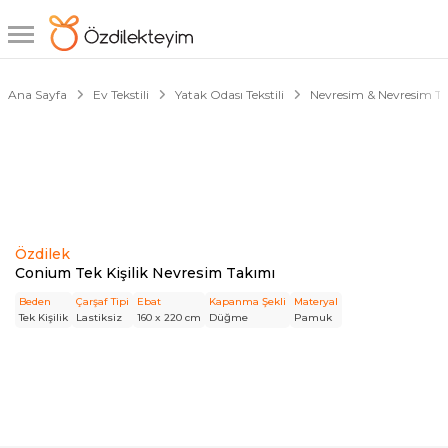
1/3
Ana Sayfa
Ev Tekstili
Yatak Odası Tekstili
Nevresim & Nevresim T
Özdilek
Conium Tek Kişilik Nevresim Takımı
Beden
Çarşaf Tipi
Ebat
Kapanma Şekli
Materyal
Tek Kişilik
Lastiksiz
160 x 220 cm
Düğme
Pamuk