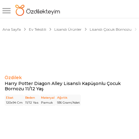
1/2
Ana Sayfa
Ev Tekstili
Lisanslı Ürünler
Lisanslı Çocuk Bornozu
Özdilek
Harry Potter Diagon Alley Lisanslı Kapüşonlu Çocuk
Bornozu 11/12 Yaş
Ebat
Beden
Materyal
Ağırlık
120x94 Cm
11/12 Yas
Pamuk
936 Gram/Adet