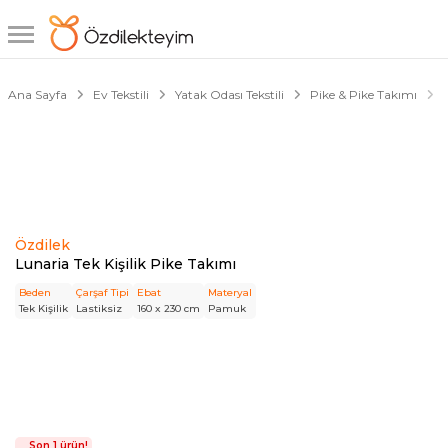
1/4
Ana Sayfa
Ev Tekstili
Yatak Odası Tekstili
Pike & Pike Takımı
Özdilek
Lunaria Tek Kişilik Pike Takımı
Beden
Çarşaf Tipi
Ebat
Materyal
Tek Kişilik
Lastiksiz
160 x 230 cm
Pamuk
Son 1 ürün!