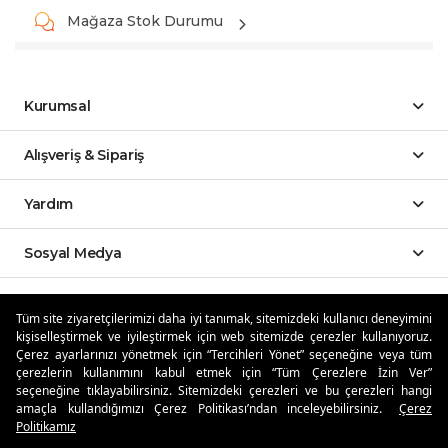
Mağaza Stok Durumu
Kurumsal
Alışveriş & Sipariş
Yardım
Sosyal Medya
Mobil Uygulamalar
Tüm site ziyaretçilerimizi daha iyi tanımak, sitemizdeki kullanıcı deneyimini
kişiselleştirmek ve iyileştirmek için web sitemizde çerezler kullanıyoruz.
Özdilekteyim'de Taksit Avantajları
Çerez ayarlarınızı yönetmek için “Tercihleri Yönet” seçeneğine veya tüm
çerezlerin kullanımını kabul etmek için “Tüm Çerezlere İzin Ver”
seçeneğine tıklayabilirsiniz. Sitemizdeki çerezleri ve bu çerezleri hangi
amaçla kullandığımızı Çerez Politikası’ndan inceleyebilirsiniz.
Çerez
Politikamız
Güvenli Alışveriş