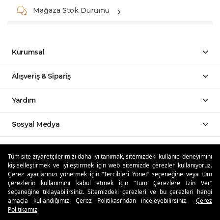
Mağaza Stok Durumu
Kurumsal
Alışveriş & Sipariş
Yardım
Sosyal Medya
Mobil Uygulamalar
Tüm site ziyaretçilerimizi daha iyi tanımak, sitemizdeki kullanıcı deneyimini
kişiselleştirmek ve iyileştirmek için web sitemizde çerezler kullanıyoruz.
Özdilekteyim'de Taksit Avantajları
Çerez ayarlarınızı yönetmek için “Tercihleri Yönet” seçeneğine veya tüm
çerezlerin kullanımını kabul etmek için “Tüm Çerezlere İzin Ver”
seçeneğine tıklayabilirsiniz. Sitemizdeki çerezleri ve bu çerezleri hangi
amaçla kullandığımızı Çerez Politikası’ndan inceleyebilirsiniz.
Çerez
Politikamız
Güvenli Alışveriş