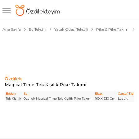
1/4
Ana Sayfa
Ev Tekstili
Yatak Odası Tekstili
Pike & Pike Takımı
Özdilek
Magical Time Tek Kişilik Pike Takımı
Beden
Ss
Ebat
Çarşaf Tipi
M
Tek Kişilik
Özdilek Magical Time Tek Kişilik Pike Takımı
160 X 230 Cm
Lastikli