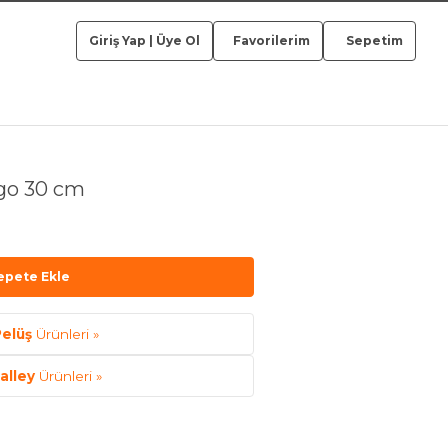
Giriş Yap
|
Üye Ol
Favorilerim
Sepetim
ngo 30 cm
epete Ekle
elüş
Ürünleri »
alley
Ürünleri »