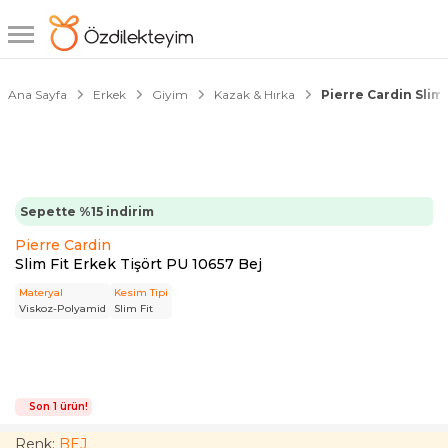
1/5
Ana Sayfa
Erkek
Giyim
Kazak & Hırka
Pierre Cardin Slim 
Sepette %15 indirim
Pierre Cardin
Slim Fit Erkek Tişört PU 10657 Bej
Materyal
Kesim Tipi
Viskoz-Polyamid
Slim Fit
Son 1 ürün!
Renk:
BEJ