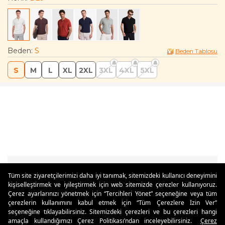
Beden
:
S
Beden Tablosu
S
M
L
XL
2XL
3XL
4XL
5XL
Tüm site ziyaretçilerimizi daha iyi tanımak, sitemizdeki kullanıcı deneyimini
kişiselleştirmek ve iyileştirmek için web sitemizde çerezler kullanıyoruz.
Özdilekteyim'de Taksit Avantajları
Çerez ayarlarınızı yönetmek için “Tercihleri Yönet” seçeneğine veya tüm
çerezlerin kullanımını kabul etmek için “Tüm Çerezlere İzin Ver”
seçeneğine tıklayabilirsiniz. Sitemizdeki çerezleri ve bu çerezleri hangi
amaçla kullandığımızı Çerez Politikası’ndan inceleyebilirsiniz.
Çerez