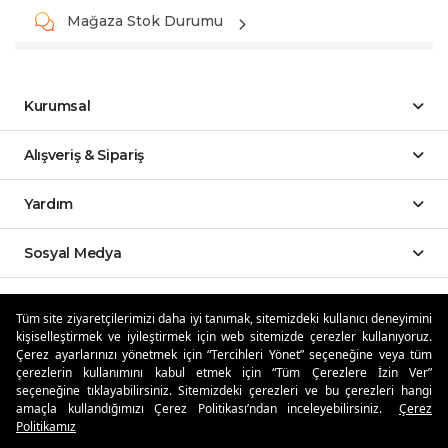
Mağaza Stok Durumu
Kurumsal
Alışveriş & Sipariş
Yardım
Sosyal Medya
Mobil Uygulamalar
Tüm site ziyaretçilerimizi daha iyi tanımak, sitemizdeki kullanıcı deneyimini
kişiselleştirmek ve iyileştirmek için web sitemizde çerezler kullanıyoruz.
Özdilekteyim'de Taksit Avantajları
Çerez ayarlarınızı yönetmek için “Tercihleri Yönet” seçeneğine veya tüm
çerezlerin kullanımını kabul etmek için “Tüm Çerezlere İzin Ver”
seçeneğine tıklayabilirsiniz. Sitemizdeki çerezleri ve bu çerezleri hangi
amaçla kullandığımızı Çerez Politikası’ndan inceleyebilirsiniz.
Çerez
Politikamız
Güvenli Alışveriş