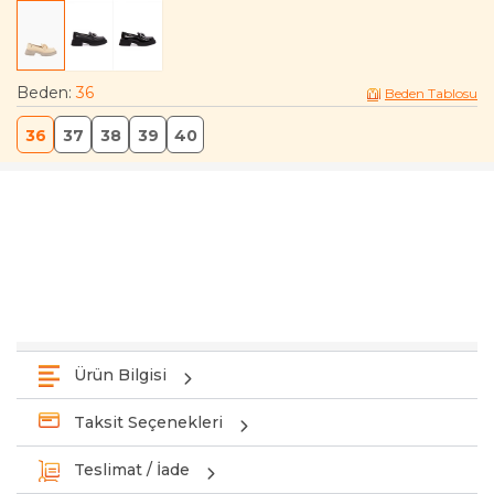
Beden
:
36
Beden Tablosu
36
37
38
39
40
Ürün Bilgisi
Taksit Seçenekleri
Teslimat / İade