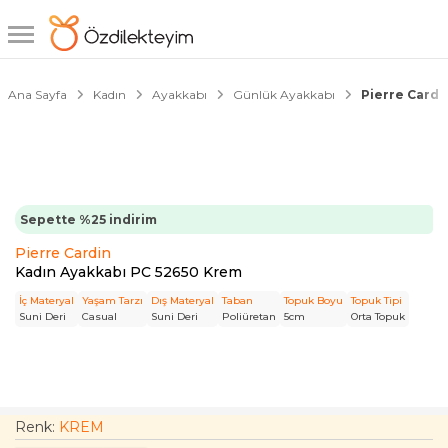
1/5
Ana Sayfa
Kadın
Ayakkabı
Günlük Ayakkabı
Pierre Cardi
Sepette %25 indirim
Pierre Cardin
Kadın Ayakkabı PC 52650 Krem
İç Materyal
Yaşam Tarzı
Dış Materyal
Taban
Topuk Boyu
Topuk Tipi
Suni Deri
Casual
Suni Deri
Poliüretan
5cm
Orta Topuk
Renk:
KREM