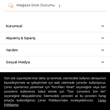
Mağaza Stok Durumu
Kurumsal
Alışveriş & Sipariş
Yardım
Sosyal Medya
Mobil Uygulamalar
Tüm site ziyaretçilerimizi daha iyi tanımak, sitemizdeki kullanıcı deneyimini
kişiselleştirmek ve iyileştirmek için web sitemizde çerezler kullanıyoruz.
Özdilekteyim'de Taksit Avantajları
Çerez ayarlarınızı yönetmek için “Tercihleri Yönet” seçeneğine veya tüm
çerezlerin kullanımını kabul etmek için “Tüm Çerezlere İzin Ver”
seçeneğine tıklayabilirsiniz. Sitemizdeki çerezleri ve bu çerezleri hangi
amaçla kullandığımızı Çerez Politikası’ndan inceleyebilirsiniz.
Çerez
Politikamız
Güvenli Alışveriş