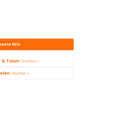
epete Ekle
e & Tulum
Ürünleri »
elen
Ürünleri »