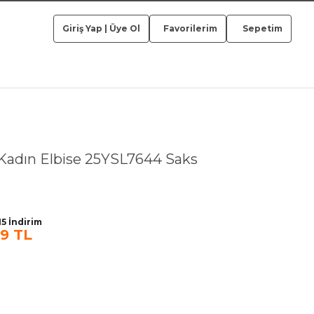
Giriş Yap
|
Üye Ol
Favorilerim
Sepetim
Kadın Elbise 25YSL7644 Saks
5 İndirim
29 TL