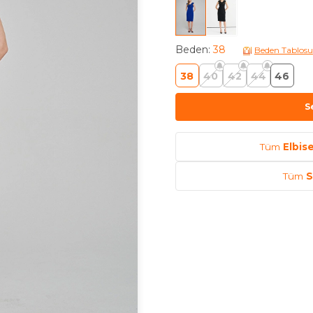
Beden
:
38
Beden Tablosu
38
40
42
44
46
S
Tüm
Elbis
Tüm
S