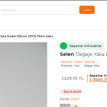
Yaka Kadın Elbise 25YSL7644 Saks
Sepette %15 indirim
Selen
Degaje Yaka 
Materyal
Desen
Yaka Tipi
Polyester
Taşlı
Degaje Yaka
Sepette %1
1.529,75 TL
1.300,
Son 2 ürün!
Renk:
SAKS