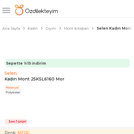
1/2
Ana Sayfa
Kadın
Giyim
Mont & Kaban
Selen Kadın Mont
Sepette %15 indirim
Selen
Kadın Mont 25KSL6160 Mor
Materyal
Polyester
Son 1 ürün!
Renk:
MOR