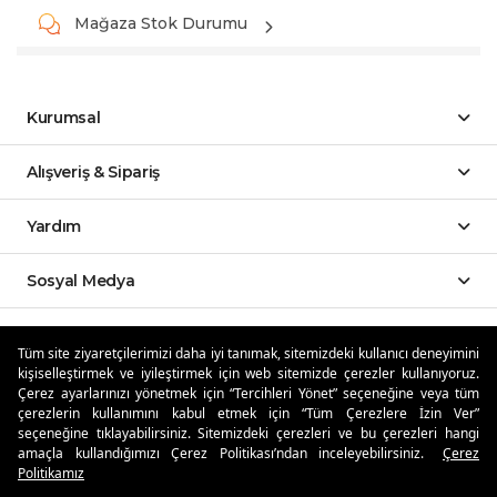
Mağaza Stok Durumu
Kurumsal
Alışveriş & Sipariş
Yardım
Sosyal Medya
Mobil Uygulamalar
Tüm site ziyaretçilerimizi daha iyi tanımak, sitemizdeki kullanıcı deneyimini
kişiselleştirmek ve iyileştirmek için web sitemizde çerezler kullanıyoruz.
Özdilekteyim'de Taksit Avantajları
Çerez ayarlarınızı yönetmek için “Tercihleri Yönet” seçeneğine veya tüm
çerezlerin kullanımını kabul etmek için “Tüm Çerezlere İzin Ver”
seçeneğine tıklayabilirsiniz. Sitemizdeki çerezleri ve bu çerezleri hangi
amaçla kullandığımızı Çerez Politikası’ndan inceleyebilirsiniz.
Çerez
Politikamız
Güvenli Alışveriş