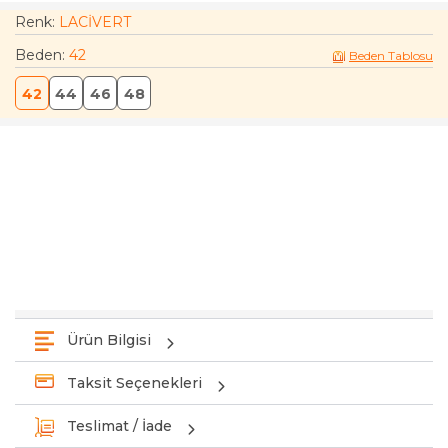
Renk:
LACİVERT
Beden
:
42
Beden Tablosu
42
44
46
48
Ürün Bilgisi
Taksit Seçenekleri
Teslimat / İade