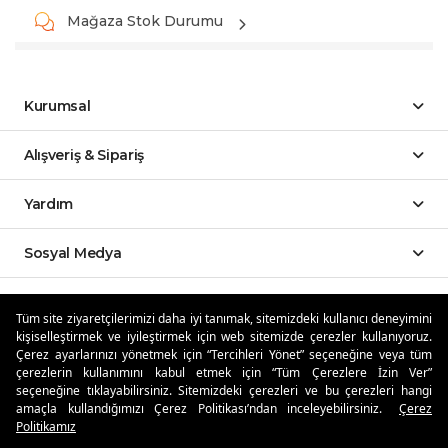
Mağaza Stok Durumu
Kurumsal
Alışveriş & Sipariş
Yardım
Sosyal Medya
Mobil Uygulamalar
Tüm site ziyaretçilerimizi daha iyi tanımak, sitemizdeki kullanıcı deneyimini
kişiselleştirmek ve iyileştirmek için web sitemizde çerezler kullanıyoruz.
Özdilekteyim'de Taksit Avantajları
Çerez ayarlarınızı yönetmek için “Tercihleri Yönet” seçeneğine veya tüm
çerezlerin kullanımını kabul etmek için “Tüm Çerezlere İzin Ver”
seçeneğine tıklayabilirsiniz. Sitemizdeki çerezleri ve bu çerezleri hangi
amaçla kullandığımızı Çerez Politikası’ndan inceleyebilirsiniz.
Çerez
Politikamız
Güvenli Alışveriş