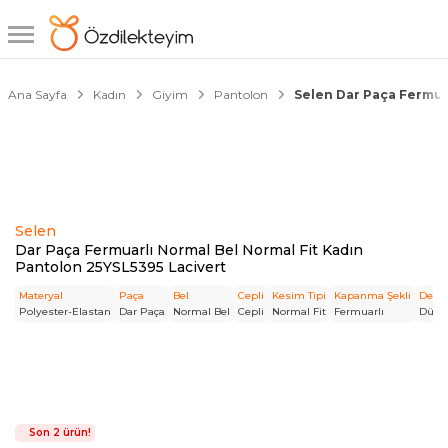
1/4
Ana Sayfa
Kadın
Giyim
Pantolon
Selen Dar Paça Fermuar
Selen
Dar Paça Fermuarlı Normal Bel Normal Fit Kadın
Pantolon 25YSL5395 Lacivert
Materyal
Paça
Bel
Cepli
Kesim Tipi
Kapanma Şekli
Dese
Polyester-Elastan
Dar Paça
Normal Bel
Cepli
Normal Fit
Fermuarlı
Düz
Son 2 ürün!