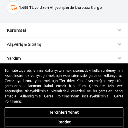
1.499 TL ve Üzeri Alışverişlerde Ücretsiz Kargo
Kurumsal
Alışveriş & Sipariş
Yardım
Tüm site ziyaretçilerimizi daha iyi tanımak, sitemizdeki kullanıcı deneyimini
Sosyal Medya
kişiselleştirmek ve iyileştirmek için web sitemizde çerezler kullanıyoruz.
Çerez ayarlarınızı yönetmek için “Tercihleri Yönet” seçeneğine veya tüm
çerezlerin kullanımını kabul etmek için “Tüm Çerezlere İzin Ver”
Mobil Uygulamalar
seçeneğine tıklayabilirsiniz. Sitemizdeki çerezleri ve bu çerezleri hangi
amaçla kullandığımızı Çerez Politikası’ndan inceleyebilirsiniz.
Çerez
Özdilekteyim'de Taksit Avantajları
Politikamız
Tercihleri Yönet
Reddet
Güvenli Alışveriş