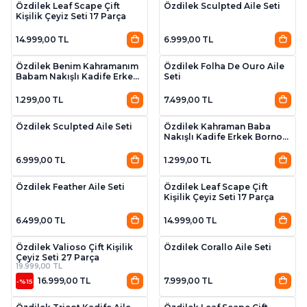
Özdilek Leaf Scape Çift
Özdilek Sculpted Aile Seti
Kişilik Çeyiz Seti 17 Parça
14.999,00 TL
6.999,00 TL
Özdilek Benim Kahramanım
Özdilek Folha De Ouro Aile
Babam Nakışlı Kadife Erkek
Seti
Bornoz Seti
1.299,00 TL
7.499,00 TL
2
Özdilek Sculpted Aile Seti
Özdilek Kahraman Baba
Nakışlı Kadife Erkek Bornoz
Seti
6.999,00 TL
1.299,00 TL
3
Özdilek Feather Aile Seti
Özdilek Leaf Scape Çift
Kişilik Çeyiz Seti 17 Parça
6.499,00 TL
14.999,00 TL
2
Özdilek Valioso Çift Kişilik
Özdilek Corallo Aile Seti
Çeyiz Seti 27 Parça
19.999,00 TL
16.999,00 TL
7.999,00 TL
-%15
3
3