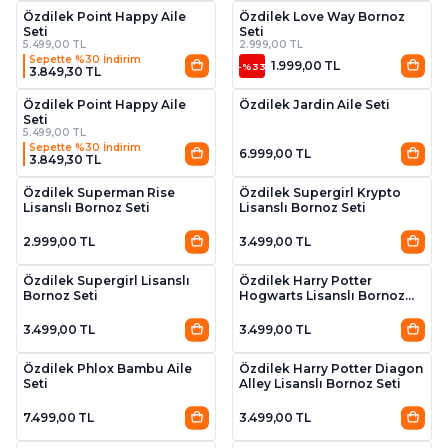
Özdilek Point Happy Aile
Özdilek Love Way Bornoz
Seti
Seti
5.499,00 TL
2.999,00 TL
Sepette %30 İndirim
1.999,00 TL
-%33
3.849,30 TL
4
2
Özdilek Point Happy Aile
Özdilek Jardin Aile Seti
Seti
5.499,00 TL
Sepette %30 İndirim
6.999,00 TL
3.849,30 TL
Özdilek Superman Rise
Özdilek Supergirl Krypto
Lisanslı Bornoz Seti
Lisanslı Bornoz Seti
2.999,00 TL
3.499,00 TL
Özdilek Supergirl Lisanslı
Özdilek Harry Potter
Bornoz Seti
Hogwarts Lisanslı Bornoz
Seti
3.499,00 TL
3.499,00 TL
2
Özdilek Phlox Bambu Aile
Özdilek Harry Potter Diagon
Seti
Alley Lisanslı Bornoz Seti
7.499,00 TL
3.499,00 TL
3
2