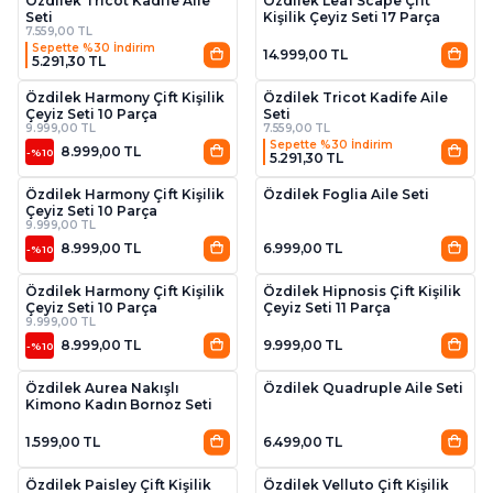
Özdilek Tricot Kadife Aile
Özdilek Leaf Scape Çift
Seti
Kişilik Çeyiz Seti 17 Parça
7.559,00 TL
Sepette %30 İndirim
14.999,00 TL
5.291,30 TL
3
3
Özdilek Harmony Çift Kişilik
Özdilek Tricot Kadife Aile
Çeyiz Seti 10 Parça
Seti
9.999,00 TL
7.559,00 TL
Sepette %30 İndirim
8.999,00 TL
-%10
5.291,30 TL
3
2
Özdilek Harmony Çift Kişilik
Özdilek Foglia Aile Seti
Çeyiz Seti 10 Parça
9.999,00 TL
8.999,00 TL
6.999,00 TL
-%10
3
3
Özdilek Harmony Çift Kişilik
Özdilek Hipnosis Çift Kişilik
Çeyiz Seti 10 Parça
Çeyiz Seti 11 Parça
9.999,00 TL
8.999,00 TL
9.999,00 TL
-%10
3
Özdilek Aurea Nakışlı
Özdilek Quadruple Aile Seti
Kimono Kadın Bornoz Seti
1.599,00 TL
6.499,00 TL
3
2
Özdilek Paisley Çift Kişilik
Özdilek Velluto Çift Kişilik