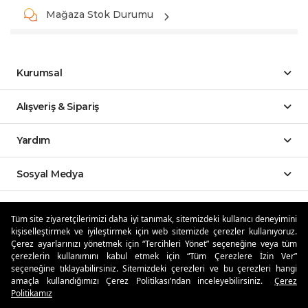
Mağaza Stok Durumu
Kurumsal
Alışveriş & Sipariş
Yardım
Sosyal Medya
Mobil Uygulamalar
Tüm site ziyaretçilerimizi daha iyi tanımak, sitemizdeki kullanıcı deneyimini
kişiselleştirmek ve iyileştirmek için web sitemizde çerezler kullanıyoruz.
Özdilekteyim'de Taksit Avantajları
Çerez ayarlarınızı yönetmek için “Tercihleri Yönet” seçeneğine veya tüm
çerezlerin kullanımını kabul etmek için “Tüm Çerezlere İzin Ver”
seçeneğine tıklayabilirsiniz. Sitemizdeki çerezleri ve bu çerezleri hangi
amaçla kullandığımızı Çerez Politikası’ndan inceleyebilirsiniz.
Çerez
Politikamız
Güvenli Alışveriş