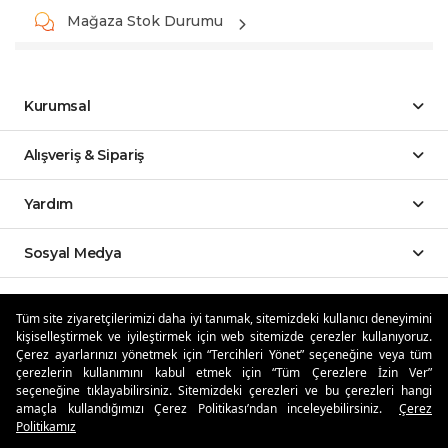
Mağaza Stok Durumu
Kurumsal
Alışveriş & Sipariş
Yardım
Sosyal Medya
Mobil Uygulamalar
Tüm site ziyaretçilerimizi daha iyi tanımak, sitemizdeki kullanıcı deneyimini
kişiselleştirmek ve iyileştirmek için web sitemizde çerezler kullanıyoruz.
Özdilekteyim'de Taksit Avantajları
Çerez ayarlarınızı yönetmek için “Tercihleri Yönet” seçeneğine veya tüm
çerezlerin kullanımını kabul etmek için “Tüm Çerezlere İzin Ver”
seçeneğine tıklayabilirsiniz. Sitemizdeki çerezleri ve bu çerezleri hangi
amaçla kullandığımızı Çerez Politikası’ndan inceleyebilirsiniz.
Çerez
Politikamız
Güvenli Alışveriş