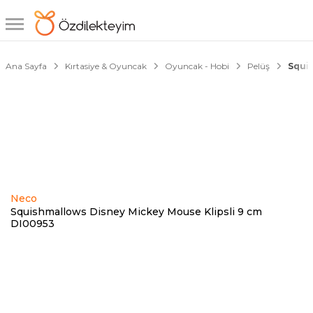
1/3
Ana Sayfa
Kırtasiye & Oyuncak
Oyuncak - Hobi
Pelüş
Squis
Neco
Squishmallows Disney Mickey Mouse Klipsli 9 cm
DI00953