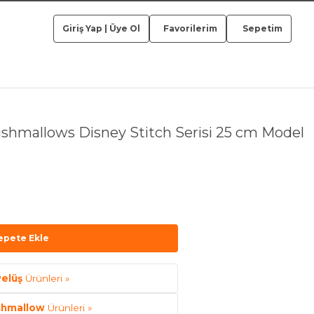
Giriş Yap
|
Üye Ol
Favorilerim
Sepetim
shmallows Disney Stitch Serisi 25 cm Model
epete Ekle
elüş
Ürünleri »
shmallow
Ürünleri »