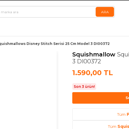
quishmallows Disney Stitch Serisi 25 Cm Model 3 DI00372
Squishmallow
Squi
3 DI00372
1.590,00 TL
Son 3 ürün!
S
Tüm
P
Tüm
Squi