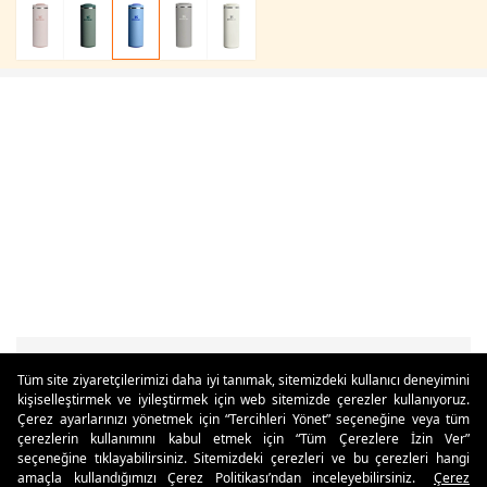
Tüm site ziyaretçilerimizi daha iyi tanımak, sitemizdeki kullanıcı deneyimini
kişiselleştirmek ve iyileştirmek için web sitemizde çerezler kullanıyoruz.
Özdilekteyim'de Taksit Avantajları
Çerez ayarlarınızı yönetmek için “Tercihleri Yönet” seçeneğine veya tüm
çerezlerin kullanımını kabul etmek için “Tüm Çerezlere İzin Ver”
seçeneğine tıklayabilirsiniz. Sitemizdeki çerezleri ve bu çerezleri hangi
amaçla kullandığımızı Çerez Politikası’ndan inceleyebilirsiniz.
Çerez