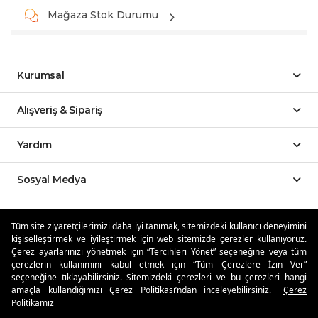
Mağaza Stok Durumu
Kurumsal
Alışveriş & Sipariş
Yardım
Sosyal Medya
Mobil Uygulamalar
Tüm site ziyaretçilerimizi daha iyi tanımak, sitemizdeki kullanıcı deneyimini
kişiselleştirmek ve iyileştirmek için web sitemizde çerezler kullanıyoruz.
Özdilekteyim'de Taksit Avantajları
Çerez ayarlarınızı yönetmek için “Tercihleri Yönet” seçeneğine veya tüm
çerezlerin kullanımını kabul etmek için “Tüm Çerezlere İzin Ver”
seçeneğine tıklayabilirsiniz. Sitemizdeki çerezleri ve bu çerezleri hangi
amaçla kullandığımızı Çerez Politikası’ndan inceleyebilirsiniz.
Çerez
Politikamız
Güvenli Alışveriş