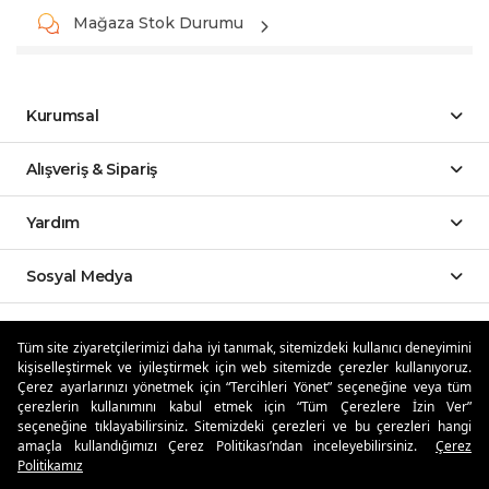
Mağaza Stok Durumu
Kurumsal
Alışveriş & Sipariş
Yardım
Sosyal Medya
Mobil Uygulamalar
Tüm site ziyaretçilerimizi daha iyi tanımak, sitemizdeki kullanıcı deneyimini
kişiselleştirmek ve iyileştirmek için web sitemizde çerezler kullanıyoruz.
Özdilekteyim'de Taksit Avantajları
Çerez ayarlarınızı yönetmek için “Tercihleri Yönet” seçeneğine veya tüm
çerezlerin kullanımını kabul etmek için “Tüm Çerezlere İzin Ver”
seçeneğine tıklayabilirsiniz. Sitemizdeki çerezleri ve bu çerezleri hangi
amaçla kullandığımızı Çerez Politikası’ndan inceleyebilirsiniz.
Çerez
Politikamız
Güvenli Alışveriş