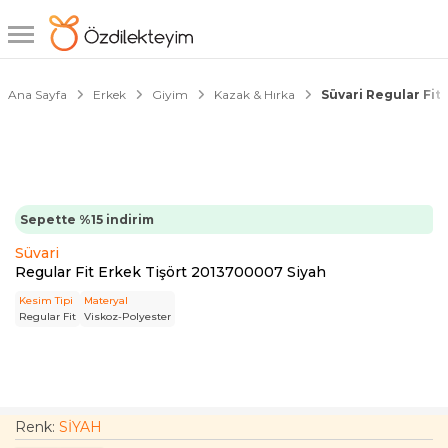
1/3
Ana Sayfa
Erkek
Giyim
Kazak & Hırka
Süvari Regular Fit
Sepette %15 indirim
Süvari
Regular Fit Erkek Tişört 2013700007 Siyah
Kesim Tipi
Materyal
Regular Fit
Viskoz-Polyester
Renk:
SİYAH