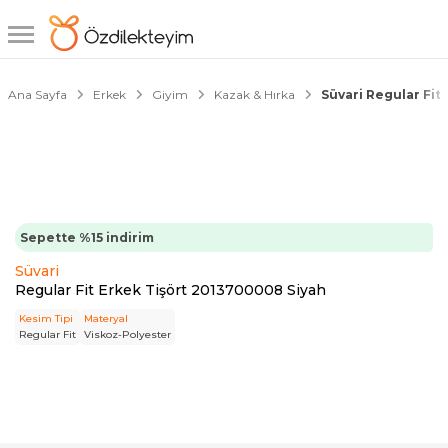
1/3
Ana Sayfa
Erkek
Giyim
Kazak & Hırka
Süvari Regular Fit
Sepette %15 indirim
Süvari
Regular Fit Erkek Tişört 2013700008 Siyah
Kesim Tipi
Materyal
Regular Fit
Viskoz-Polyester