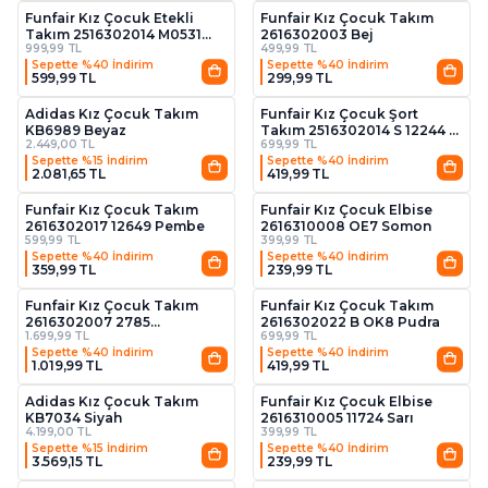
Funfair Kız Çocuk Etekli
Funfair Kız Çocuk Takım
Takım 2516302014 M0531
2616302003 Bej
999,99 TL
499,99 TL
Krem
Sepette %40 İndirim
Sepette %40 İndirim
599,99 TL
299,99 TL
3
Adidas Kız Çocuk Takım
Funfair Kız Çocuk Şort
KB6989 Beyaz
Takım 2516302014 S 12244 D
2.449,00 TL
699,99 TL
Gül kurusu
Sepette %15 İndirim
Sepette %40 İndirim
2.081,65 TL
419,99 TL
2
3
Funfair Kız Çocuk Takım
Funfair Kız Çocuk Elbise
2616302017 12649 Pembe
2616310008 OE7 Somon
599,99 TL
399,99 TL
Sepette %40 İndirim
Sepette %40 İndirim
359,99 TL
239,99 TL
2
3
Funfair Kız Çocuk Takım
Funfair Kız Çocuk Takım
2616302007 2785
2616302022 B OK8 Pudra
1.699,99 TL
699,99 TL
Ekru/pudra
Sepette %40 İndirim
Sepette %40 İndirim
1.019,99 TL
419,99 TL
4
Adidas Kız Çocuk Takım
Funfair Kız Çocuk Elbise
KB7034 Siyah
2616310005 11724 Sarı
4.199,00 TL
399,99 TL
Sepette %15 İndirim
Sepette %40 İndirim
3.569,15 TL
239,99 TL
2