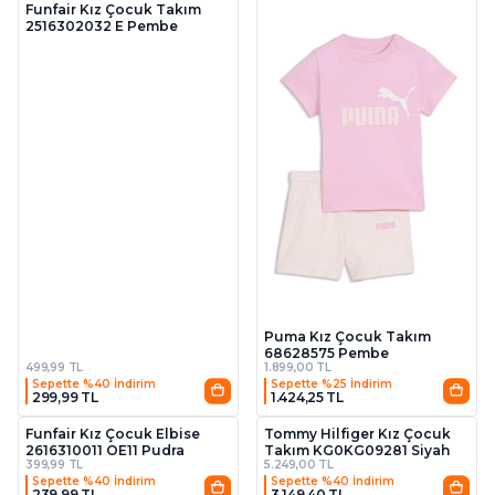
Funfair Kız Çocuk Takım
2516302032 E Pembe
Puma Kız Çocuk Takım
68628575 Pembe
499,99 TL
1.899,00 TL
Sepette %40 İndirim
Sepette %25 İndirim
299,99 TL
1.424,25 TL
3
Funfair Kız Çocuk Elbise
Tommy Hilfiger Kız Çocuk
2616310011 OE11 Pudra
Takım KG0KG09281 Siyah
399,99 TL
5.249,00 TL
Sepette %40 İndirim
Sepette %40 İndirim
239,99 TL
3.149,40 TL