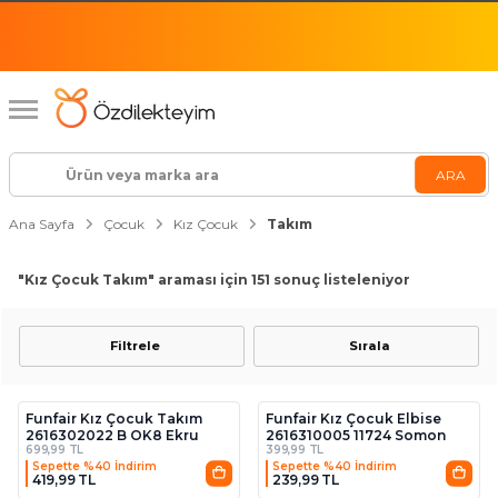
Ana Sayfa
Çocuk
Kız Çocuk
Takım
"Kız Çocuk Takım"
araması için 151 sonuç listeleniyor
Filtrele
Sırala
3
4
Funfair Kız Çocuk Takım
Funfair Kız Çocuk Elbise
2616302022 B OK8 Ekru
2616310005 11724 Somon
699,99 TL
399,99 TL
Sepette %40 İndirim
Sepette %40 İndirim
419,99 TL
239,99 TL
2