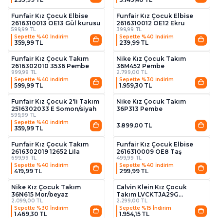
3
3
Funfair Kız Çocuk Elbise
Funfair Kız Çocuk Elbise
2616310013 OE13 Gül kurusu
2616310012 OE12 Ekru
599,99 TL
399,99 TL
Sepette %40 İndirim
Sepette %40 İndirim
359,99 TL
239,99 TL
2
Funfair Kız Çocuk Takım
Nike Kız Çocuk Takım
2616302010 3536 Pembe
36M452 Pembe
999,99 TL
2.799,00 TL
Sepette %40 İndirim
Sepette %30 İndirim
599,99 TL
1.959,30 TL
Funfair Kız Çocuk 2'li Takım
Nike Kız Çocuk Takım
2516302033 E Somon/siyah
36P313 Pembe
599,99 TL
Sepette %40 İndirim
3.899,00 TL
359,99 TL
2
3
Funfair Kız Çocuk Takım
Funfair Kız Çocuk Elbise
2616302019 12652 Lila
2616310009 OE8 Taş
699,99 TL
499,99 TL
Sepette %40 İndirim
Sepette %40 İndirim
419,99 TL
299,99 TL
2
Nike Kız Çocuk Takım
Calvin Klein Kız Çocuk
36N615 Mor/beyaz
Takım LVCKTJA29G
2.099,00 TL
2.299,00 TL
Siyah/beyaz
Sepette %30 İndirim
Sepette %15 İndirim
1.469,30 TL
1.954,15 TL
2
3