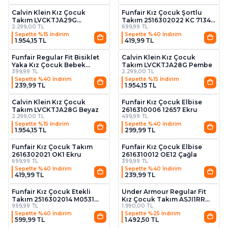
Calvin Klein Kız Çocuk
Funfair Kız Çocuk Şortlu
Takım LVCKTJA29G
Takım 2516302022 KC 7134
2.299,00 TL
699,99 TL
Beyaz/siyah
TK Yeşil
Sepette %15 İndirim
Sepette %40 İndirim
1.954,15 TL
419,99 TL
4
2
Funfair Regular Fit Bisiklet
Calvin Klein Kız Çocuk
Yaka Kız Çocuk Bebek
Takım LVCKTJA28G Pembe
399,99 TL
2.299,00 TL
Elbise 2516310001 A Sarı
Sepette %40 İndirim
Sepette %15 İndirim
239,99 TL
1.954,15 TL
2
4
Calvin Klein Kız Çocuk
Funfair Kız Çocuk Elbise
Takım LVCKTJA28G Beyaz
2616310006 12657 Ekru
2.299,00 TL
499,99 TL
Sepette %15 İndirim
Sepette %40 İndirim
1.954,15 TL
299,99 TL
2
3
Funfair Kız Çocuk Takım
Funfair Kız Çocuk Elbise
2616302021 OK1 Ekru
2616310012 OE12 Çağla
699,99 TL
399,99 TL
Sepette %40 İndirim
Sepette %40 İndirim
419,99 TL
239,99 TL
2
Funfair Kız Çocuk Etekli
Under Armour Regular Fit
Takım 2516302014 M0531
Kız Çocuk Takım ASJI1RR
999,99 TL
1.990,00 TL
Kırmızı
Pembe
Sepette %40 İndirim
Sepette %25 İndirim
599,99 TL
1.492,50 TL