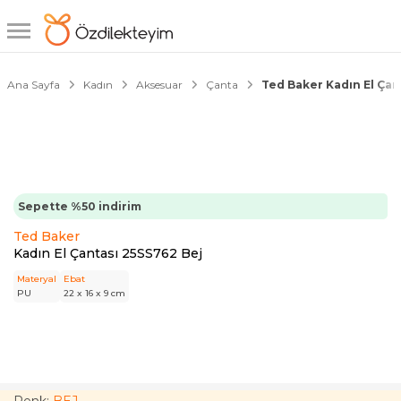
1/4
Ana Sayfa
Kadın
Aksesuar
Çanta
Ted Baker Kadın El Çan
Sepette %50 indirim
Ted Baker
Kadın El Çantası 25SS762 Bej
Materyal
Ebat
PU
22 x 16 x 9 cm