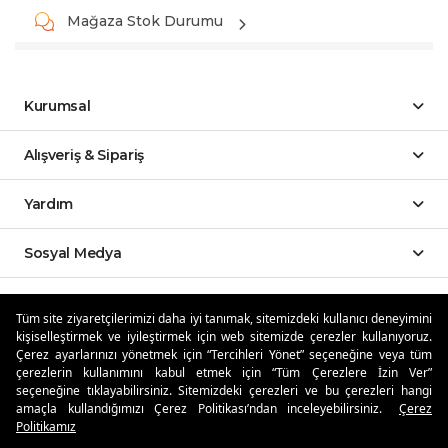
Mağaza Stok Durumu
Kurumsal
Alışveriş & Sipariş
Yardım
Sosyal Medya
Mobil Uygulamalar
Tüm site ziyaretçilerimizi daha iyi tanımak, sitemizdeki kullanıcı deneyimini
kişiselleştirmek ve iyileştirmek için web sitemizde çerezler kullanıyoruz.
Özdilekteyim'de Taksit Avantajları
Çerez ayarlarınızı yönetmek için “Tercihleri Yönet” seçeneğine veya tüm
çerezlerin kullanımını kabul etmek için “Tüm Çerezlere İzin Ver”
seçeneğine tıklayabilirsiniz. Sitemizdeki çerezleri ve bu çerezleri hangi
amaçla kullandığımızı Çerez Politikası’ndan inceleyebilirsiniz.
Çerez
Politikamız
Güvenli Alışveriş