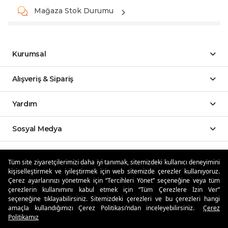
Mağaza Stok Durumu
Kurumsal
Alışveriş & Sipariş
Yardım
Sosyal Medya
Mobil Uygulamalar
Tüm site ziyaretçilerimizi daha iyi tanımak, sitemizdeki kullanıcı deneyimini
kişiselleştirmek ve iyileştirmek için web sitemizde çerezler kullanıyoruz.
Özdilekteyim'de Taksit Avantajları
Çerez ayarlarınızı yönetmek için “Tercihleri Yönet” seçeneğine veya tüm
çerezlerin kullanımını kabul etmek için “Tüm Çerezlere İzin Ver”
seçeneğine tıklayabilirsiniz. Sitemizdeki çerezleri ve bu çerezleri hangi
amaçla kullandığımızı Çerez Politikası’ndan inceleyebilirsiniz.
Çerez
Politikamız
Güvenli Alışveriş