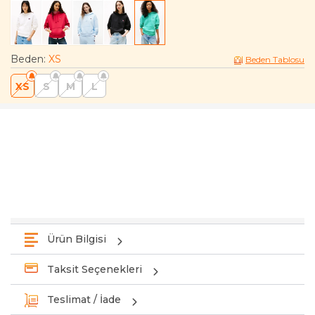
Beden
:
XS
Beden Tablosu
XS
S
M
L
Ürün Bilgisi
Taksit Seçenekleri
Teslimat / İade