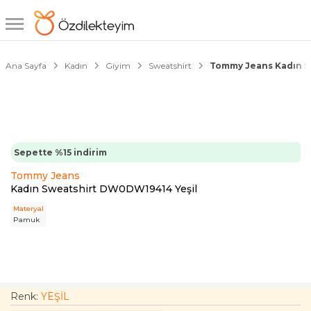
1/4
Ana Sayfa
Kadın
Giyim
Sweatshirt
Tommy Jeans Kadın S
Sepette %15 indirim
Tommy Jeans
Kadın Sweatshirt DW0DW19414 Yeşil
Materyal
Pamuk
Renk:
YEŞİL